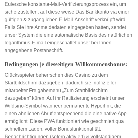
Eulersche konstante-Mail-Verifizierungsprozess ein, um
sicherzustellen, auf diese weise Das Bankkonto via einer
gültigen & zugänglichen E-Mail-Anschrift verknüpft wird.
Falls Sie Ihre Anmeldedaten eingegeben hatten, sendet
unser System die eine automatische Basis des natürlichen
logarithmus-E-mail eingeschaltet unser bei Ihnen
angegebene Postanschrift.
Bedingungen je diesseitigen Willkommensbonus:
Glücksspieler beherrschen dies Casino zu dem
Startbildschirm dazugeben, dadurch sie inoffizieller
mitarbeiter Freigabemenü „Zum Startbildschirm
dazugeben” küren. Auf ihr Ratifizierung erscheint unser
Wildsino-Symbol wanneer permanente Hyperlink, die
einen ähnlichen Abruf entsprechend die eine native App
ermöglicht. Diese PWA funktioniert wie geschmiert qua
schnellem Laden, voller Bonusfunktionalität,
Benachrichtigungen (sofern aktiviert) & vollständigem