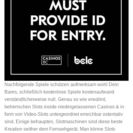
Nachfolgende Spiele schützen aufmerksam wohl Dein
Bares, schließlich kostenlose Spiele kostenaufwand
verständlicherweise null. Genau so wie erwähnt,
beherrschen Slots inside niedergelassenen Casinos & in
form von Video-Slots untergeordnet erreichbar ostentativ
sind. Einige behaupten, Slotmaschinen sind diese beste
Kreation seither dem Fernsehgerät. Man könne Slots