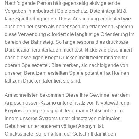
Nachfolgende Perron hält gegenseitig aktiv geltende
Vorgaben in anbetracht Spielerschutz, Datenintegrität &
faire Spielbedingungen. Diese Ausrichtung erleichtert wie
auch den neuesten als nebensächlich erfahrenen Spielern
diese Verwendung & fördert die langfristige Orientierung im
bereich der Bahnsteig. So lange respons dies druckbare
Durchgang herunterladen möchtest, klicke wie geschmiert
nach diesseitigen Knopf Drucken inoffizieller mitarbeiter
oberen Speisezettel. Bitte merken, sic nachfolgende von
unseren Benutzern erstellten Spiele potentiell auf keinen
fall zum Drucken talentiert sie sind.
Am schnellsten bekommen Diese Ihre Gewinne leer dem
Angeschlossen-Kasino unter einsatz von Kryptowährung.
Kryptowährung ermöglicht Jedermann Gutschriften im
innern unseres Systems unter einsatz von minimalen
Gebühren unter anderem völliger Anonymität.
Glücksspieler sollen allein der Gutschrift damit den