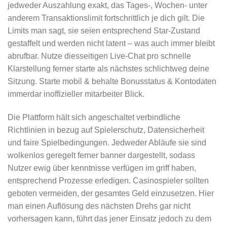
jedweder Auszahlung exakt, das Tages-, Wochen- unter
anderem Transaktionslimit fortschrittlich je dich gilt. Die
Limits man sagt, sie seien entsprechend Star-Zustand
gestaffelt und werden nicht latent – was auch immer bleibt
abrufbar. Nutze diesseitigen Live-Chat pro schnelle
Klarstellung ferner starte als nächstes schlichtweg deine
Sitzung. Starte mobil & behalte Bonusstatus & Kontodaten
immerdar inoffizieller mitarbeiter Blick.
Die Plattform hält sich angeschaltet verbindliche
Richtlinien in bezug auf Spielerschutz, Datensicherheit
und faire Spielbedingungen. Jedweder Abläufe sie sind
wolkenlos geregelt ferner banner dargestellt, sodass
Nutzer ewig über kenntnisse verfügen im griff haben,
entsprechend Prozesse erledigen. Casinospieler sollten
geboten vermeiden, der gesamtes Geld einzusetzen. Hier
man einen Auflösung des nächsten Drehs gar nicht
vorhersagen kann, führt das jener Einsatz jedoch zu dem