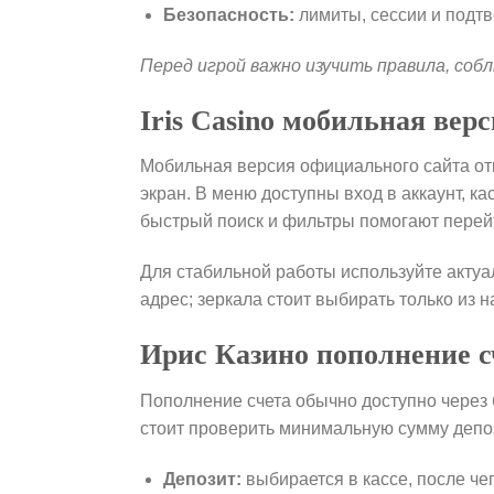
Безопасность:
лимиты, сессии и подт
Перед игрой важно изучить правила, соб
Iris Casino мобильная вер
Мобильная версия официального сайта от
экран. В меню доступны вход в аккаунт, ка
быстрый поиск и фильтры помогают перейт
Для стабильной работы используйте актуа
адрес; зеркала стоит выбирать только из
Ирис Казино пополнение 
Пополнение счета обычно доступно через 
стоит проверить минимальную сумму депоз
Депозит:
выбирается в кассе, после че