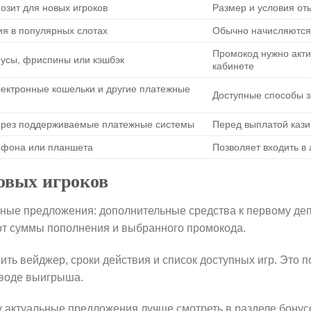
озит для новых игроков
Размер и условия от
я в популярных слотах
Обычно начисляются 
Промокод нужно акти
усы, фриспины или кэшбэк
кабинете
лектронные кошельки и другие платежные
Доступные способы з
ерез поддерживаемые платежные системы
Перед выплатой кази
лефона или планшета
Позволяет входить в 
овых игроков
ные предложения: дополнительные средства к первому де
 от суммы пополнения и выбранного промокода.
ть вейджер, сроки действия и список доступных игр. Это 
ыводе выигрыша.
 актуальные предложения лучше смотреть в разделе бонусо