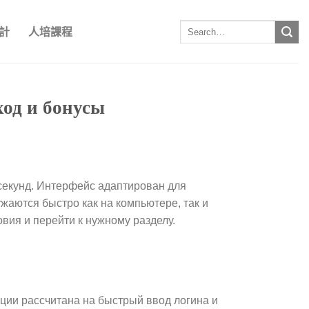
計
人培課程
ход и бонусы
 секунд. Интерфейс адаптирован для
жаются быстро как на компьютере, так и
вия и перейти к нужному разделу.
ации рассчитана на быстрый ввод логина и