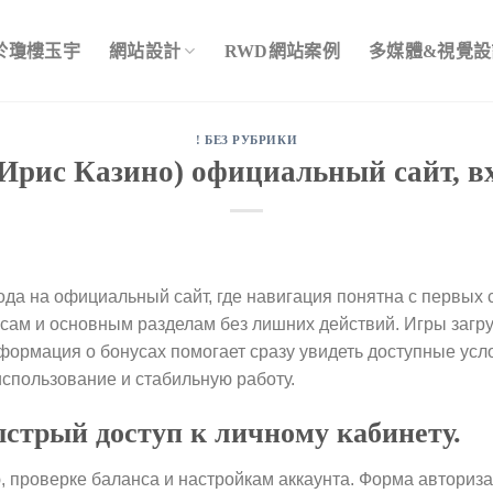
於瓊樓玉宇
網站設計
RWD網站案例
多媒體&視覺設
! БЕЗ РУБРИКИ
 (Ирис Казино) официальный сайт, в
ода на официальный сайт, где навигация понятна с первых
усам и основным разделам без лишних действий. Игры загру
формация о бонусах помогает сразу увидеть доступные усло
спользование и стабильную работу.
стрый доступ к личному кабинету.
, проверке баланса и настройкам аккаунта. Форма авториз