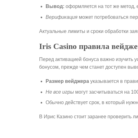
Вывод:
оформляется на тот же метод, 
Верификация
может потребоваться пер
Актуальные лимиты и сроки обработки заяв
Iris Casino правила вейдж
Перед активацией бонуса важно изучить у
бонусом, прежде чем станет доступен выв
Размер вейджера
указывается в прави
Не все игры
могут засчитываться на 10
Обычно действует срок, в который нуж
В Ирис Казино стоит заранее проверить л