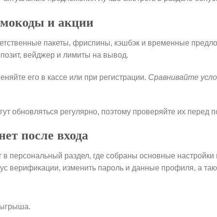
ромокоды и акции
ветственные пакеты, фриспины, кэшбэк и временные предл
позит, вейджер и лимиты на вывод.
еняйте его в кассе или при регистрации.
Сравнивайте усло
ут обновляться регулярно, поэтому проверяйте их перед 
ет после входа
 в персональный раздел, где собраны основные настройки 
тус верификации, изменить пароль и данные профиля, а так
тыгрыша.