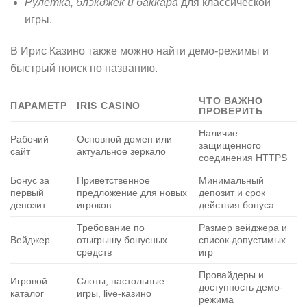
Рулетка, блэкджек и баккара
для классической
игры.
В Ирис Казино также можно найти демо-режимы и
быстрый поиск по названию.
ЧТО ВАЖНО
ПАРАМЕТР
IRIS CASINO
ПРОВЕРИТЬ
Наличие
Рабочий
Основной домен или
защищенного
сайт
актуальное зеркало
соединения HTTPS
Бонус за
Приветственное
Минимальный
первый
предложение для новых
депозит и срок
депозит
игроков
действия бонуса
Требование по
Размер вейджера и
Вейджер
отыгрышу бонусных
список допустимых
средств
игр
Провайдеры и
Игровой
Слоты, настольные
доступность демо-
каталог
игры, live-казино
режима