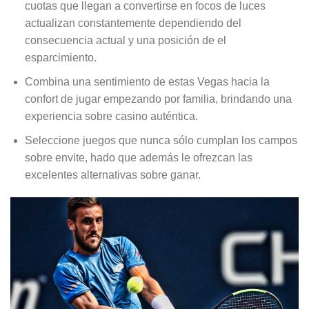
cuotas que llegan a convertirse en focos de luces
actualizan constantemente dependiendo del
consecuencia actual y una posición de el
esparcimiento.
Combina una sentimiento de estas Vegas hacia la
confort de jugar empezando por familia, brindando una
experiencia sobre casino auténtica.
Seleccione juegos que nunca sólo cumplan los campos
sobre envite, hado que además le ofrezcan las
excelentes alternativas sobre ganar.