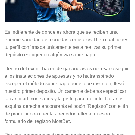
Es indiferente de dónde es ahora que se reciben una
enorme variedad de monedas comercios. Bien cual tienes
tu perfil confirmada únicamente resta realizar su primer
depósito escogiendo algún ví­a sobre paga.
Dentro del eximir hacen de ganancias es necesario seguir
a los instalaciones de apuestas y no ha transpirado
escoger el método sobre pago por el que inscribirí¡ llevó
nuestro primer depósito. Únicamente deberás especificar
la cantidad monetarios y la perfil para recibirlo. Durante
esquina derecha encontrarás el botón “Registro” con el fin
de producir otra cuenta alrededor rellenar nuestro
formulario del registro MostBet.