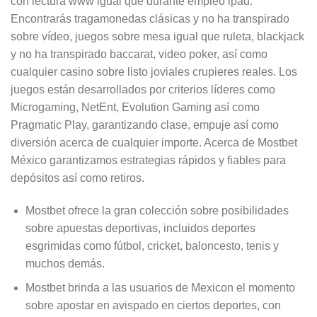
con lectura www igual que durante empleo ipad.
Encontrarás tragamonedas clásicas y no ha transpirado
sobre vídeo, juegos sobre mesa igual que ruleta, blackjack
y no ha transpirado baccarat, video poker, así como
cualquier casino sobre listo joviales crupieres reales. Los
juegos están desarrollados por criterios líderes como
Microgaming, NetEnt, Evolution Gaming así­ como
Pragmatic Play, garantizando clase, empuje así­ como
diversión acerca de cualquier importe. Acerca de Mostbet
México garantizamos estrategias rápidos y fiables para
depósitos así­ como retiros.
Mostbet ofrece la gran colección sobre posibilidades
sobre apuestas deportivas, incluidos deportes
esgrimidas como fútbol, cricket, baloncesto, tenis y
muchos demás.
Mostbet brinda a las usuarios de Mexicon el momento
sobre apostar en avispado en ciertos deportes, con