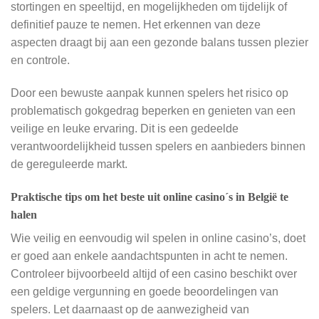
stortingen en speeltijd, en mogelijkheden om tijdelijk of
definitief pauze te nemen. Het erkennen van deze
aspecten draagt bij aan een gezonde balans tussen plezier
en controle.
Door een bewuste aanpak kunnen spelers het risico op
problematisch gokgedrag beperken en genieten van een
veilige en leuke ervaring. Dit is een gedeelde
verantwoordelijkheid tussen spelers en aanbieders binnen
de gereguleerde markt.
Praktische tips om het beste uit online casino´s in België te
halen
Wie veilig en eenvoudig wil spelen in online casino’s, doet
er goed aan enkele aandachtspunten in acht te nemen.
Controleer bijvoorbeeld altijd of een casino beschikt over
een geldige vergunning en goede beoordelingen van
spelers. Let daarnaast op de aanwezigheid van