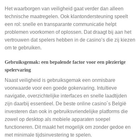
Het waarborgen van veiligheid gaat verder dan alleen
technische maatregelen. Ook klantondersteuning speelt
een rol: snelle en transparante communicatie helpt
problemen voorkomen of oplossen. Dat draagt bij aan het
vertrouwen dat spelers hebben in de casino’s die zij kiezen
om te gebruiken.
Gebruiksgemak: een bepalende factor voor een plezierige
spelervaring
Naast veiligheid is gebruiksgemak een onmisbare
voorwaarde voor een goede gokervaring. Intuïtieve
navigatie, overzichtelijke interfaces en snelle laadtijden
zijn daarbij essentieel. De beste online casino´s België
investeren dan ook in gebruiksvriendelijke platforms die
zowel op desktop als mobiele apparaten soepel
functioneren. Dit maakt het mogelijk om zonder gedoe en
met minimale tijdsinvestering te spelen.