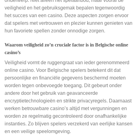
onderwerp. Niet alleen het spelaanbod, maar vooral de
veiligheid en het gebruiksgemak bepalen tegenwoordig
het succes van een casino. Deze aspecten zorgen ervoor
dat spelers met vertrouwen en plezier kunnen genieten van
hun favoriete spellen zonder onnodige zorgen.
Waarom veiligheid zo’n cruciale factor is in Belgische online
casino’s
Veiligheid vormt de ruggengraat van ieder gerenommeerd
online casino. Voor Belgische spelers betekent dit dat
persoonlijke en financiële gegevens beschermd moeten
worden tegen onbevoegde toegang. Dit gebeurt onder
andere door het gebruik van geavanceerde
encryptietechnologieën en strikte privacyregels. Daarnaast
werken betrouwbare casino’s altijd met vergunningen en
worden ze regelmatig gecontroleerd door onafhankelijke
instanties. Zo blijven spelers verzekerd van eerlijke kansen
en een veilige speelomgeving.