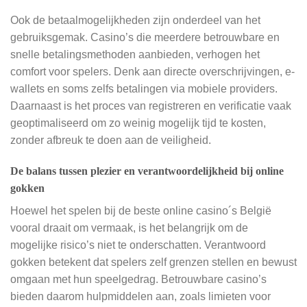
Ook de betaalmogelijkheden zijn onderdeel van het
gebruiksgemak. Casino’s die meerdere betrouwbare en
snelle betalingsmethoden aanbieden, verhogen het
comfort voor spelers. Denk aan directe overschrijvingen, e-
wallets en soms zelfs betalingen via mobiele providers.
Daarnaast is het proces van registreren en verificatie vaak
geoptimaliseerd om zo weinig mogelijk tijd te kosten,
zonder afbreuk te doen aan de veiligheid.
De balans tussen plezier en verantwoordelijkheid bij online
gokken
Hoewel het spelen bij de beste online casino´s België
vooral draait om vermaak, is het belangrijk om de
mogelijke risico’s niet te onderschatten. Verantwoord
gokken betekent dat spelers zelf grenzen stellen en bewust
omgaan met hun speelgedrag. Betrouwbare casino’s
bieden daarom hulpmiddelen aan, zoals limieten voor