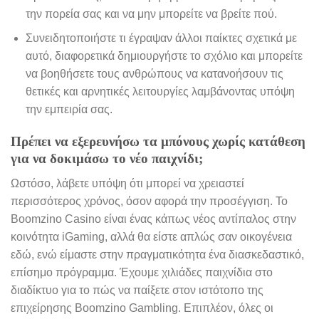
την πορεία σας και να μην μπορείτε να βρείτε πού.
Συνειδητοποιήστε τι έγραψαν άλλοι παίκτες σχετικά με
αυτό, διαφορετικά δημιουργήστε το σχόλιο και μπορείτε
να βοηθήσετε τους ανθρώπους να κατανοήσουν τις
θετικές και αρνητικές λειτουργίες λαμβάνοντας υπόψη
την εμπειρία σας.
Πρέπει να εξερευνήσω τα μπόνους χωρίς κατάθεση
για να δοκιμάσω το νέο παιχνίδι;
Ωστόσο, λάβετε υπόψη ότι μπορεί να χρειαστεί
περισσότερος χρόνος, όσον αφορά την προσέγγιση. Το
Boomzino Casino είναι ένας κάπως νέος αντίπαλος στην
κοινότητα iGaming, αλλά θα είστε απλώς σαν οικογένεια
εδώ, ενώ είμαστε στην πραγματικότητα ένα διασκεδαστικό,
επίσημο πρόγραμμα. Έχουμε χιλιάδες παιχνίδια στο
διαδίκτυο για το πώς να παίξετε στον ιστότοπο της
επιχείρησης Boomzino Gambling. Επιπλέον, όλες οι