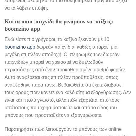
επομένως ακόμη και τα πιο συνηθισμένα πράγματα αξίζει
να τα λάβετε υπόψη.
Κοίτα ποιο παιχνίδι θα γινόμουν να παίξεις:
boomzino app
Ενώ είστε πιο γρήγοροι, τα καζίνο ξεκινούν με 10
boomzino app
δωρεάν παιχνίδια, καθώς υπάρχει μια
μεγάλη επιπλέον αποδοχή. Οι πληρωμές των δωρεάν
παιχνιδιών μπορεί να χρειαστεί να διπλωθούν
περισσότερες από έναν προκαθορισμένο αριθμό φορών.
Αυτό αναφέρεται στις επιπλέον προϋποθέσεις, όπως
αναφέρθηκε παραπάνω. Βεβαιωθείτε ότι έχετε διαβάσει
τους όρους πριν κάνετε ένα καλό αίτημα εξαργύρωσης. Δεν
είναι κάτι πολύ γνωστό, αλλά πάλι εξαρτάται από τους
ιστότοπους που χρησιμοποιείτε και από το είδος του
μπόνους που προσπαθείτε να εξαργυρώσετε.
Παρατηρήστε πώς λειτουργούν τα μπόνους των online