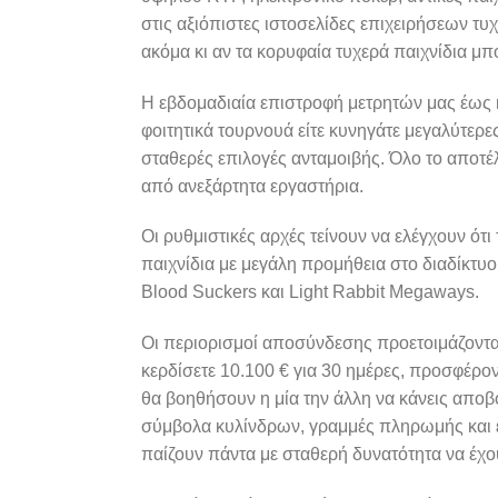
στις αξιόπιστες ιστοσελίδες επιχειρήσεων τυ
ακόμα κι αν τα κορυφαία τυχερά παιχνίδια μπ
Η εβδομαδιαία επιστροφή μετρητών μας έως 
φοιτητικά τουρνουά είτε κυνηγάτε μεγαλύτερ
σταθερές επιλογές ανταμοιβής. Όλο το αποτέ
από ανεξάρτητα εργαστήρια.
Οι ρυθμιστικές αρχές τείνουν να ελέγχουν ότ
παιχνίδια με μεγάλη προμήθεια στο διαδίκτυο
Blood Suckers και Light Rabbit Megaways.
Οι περιορισμοί αποσύνδεσης προετοιμάζονται
κερδίσετε 10.100 € για 30 ημέρες, προσφέρ
θα βοηθήσουν η μία την άλλη να κάνεις αποβο
σύμβολα κυλίνδρων, γραμμές πληρωμής και ει
παίζουν πάντα με σταθερή δυνατότητα να έχο