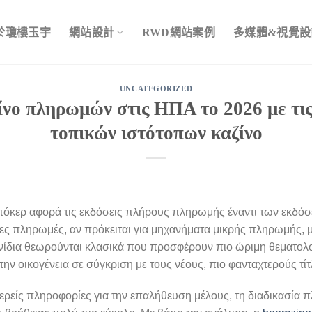
於瓊樓玉宇
網站設計
RWD網站案例
多媒體&視覺設
UNCATEGORIZED
ίνο πληρωμών στις ΗΠΑ το 2026 με τι
τοπικών ιστότοπων καζίνο
ο πόκερ αφορά τις εκδόσεις πλήρους πληρωμής έναντι των εκδό
ς πληρωμές, αν πρόκειται για μηχανήματα μικρής πληρωμής, 
νίδια θεωρούνται κλασικά που προσφέρουν πιο ώριμη θεματολο
ην οικογένεια σε σύγκριση με τους νέους, πιο φανταχτερούς τίτ
ρείς πληροφορίες για την επαλήθευση μέλους, τη διαδικασία π