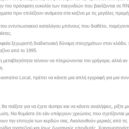
την πιο πρόσφατη ευκολία των παιχνιδιών που βασίζονται σε R
ματα πριν επιλέξουν ανάμεσα στα καζίνο με τις μεγάλες προμή
ω του εντυπωσιακού καταλόγου μπόνους που διαθέτει, παρέχοντ
ίκτες.
ρυφαία ξεχωριστή διαδικτυακή δύναμη στοιχημάτων στον κλάδο,
αζίνο από το 1995.
η μεταβλητότητα τείνουν να πληρώνονται πιο γρήγορα, αλλά αν π
η.
oomzino Local, πρέπει να κάνετε μια απλή εγγραφή για μια συ
 παίξετε για να έχετε dumps και να κάνετε αναλήψεις, ρίξτε μι
έωση. Να θυμάστε ότι εάν υπάρχουν χρεώσεις που σχετίζονται μ
ουν την επιτυχία των κερδών σας. Ακολουθούν μερικές από τις 
νίδια τραπεζιού και ίσως ζωντανούς επενδυτές. Χρησιμοποιήστε 