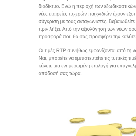
διαδίκτυο. Ενώ η περιοχή των εξωδικαστικών 
νέες εταιρείες τυχερών παιχνιδιών έχουν εξ
σύγκριση με τους ανταγωνιστές. Βεβαιωθείτε 
πριν λήξει. Από την αξιολόγηση των νέων όρ
προσφορά που θα σας προσφέρει την καλύτερη
Οι τιμές RTP συνήθως εμφανίζονται από τη ν
Ναι, μπορείτε να εμπιστευτείτε τις τυπικές 
κάνετε μια ενημερωμένη επιλογή για επαγγε
απόδοσή σας τώρα.