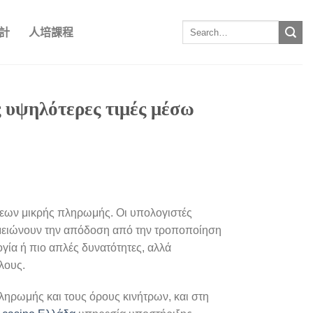
計
人培課程
ς υψηλότερες τιμές μέσω
σεων μικρής πληρωμής. Οι υπολογιστές
μειώνουν την απόδοση από την τροποποίηση
γία ή πιο απλές δυνατότητες, αλλά
λους.
ληρωμής και τους όρους κινήτρων, και στη