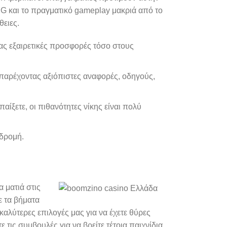
NG και το πραγματικό gameplay μακριά από το
θειες.
ας εξαιρετικές προσφορές τόσο στους
 παρέχοντας αξιόπιστες αναφορές, οδηγούς,
αίξετε, οι πιθανότητες νίκης είναι πολύ
νδρομή.
α ματιά στις
ε τα βήματα
καλύτερες επιλογές μας για να έχετε θύρες
τις συμβουλές για να βρείτε τέτοια παιχνίδια