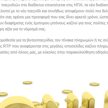
παιχνιδιών στο διαδίκτυο επεκτείνεται στις ΗΠΑ, τα νέα διαδικ
οπλιστεί με το νέο παιχνίδι και συνήθως αποφέρουν πολύ πιο δ
ότι σας αρέσει μια προσφορά που σας δίνει αρκετό χρόνο, ώστε
ων διαφήμισης ενός έμπειρου μπόνους καζίνο για τους πολίτες 
 αξία για το νόμισμά σας.
ομοθεσία για τα βιντεοπαιχνίδια, τον πίνακα πληρωμών ή τις σ
τιμές RTP που αναφέρονται στις μεγάλες ιστοσελίδες καζίνο πλη
λματίες από όλους μας, με εύκολες στην παρακολούθηση οδηγίε