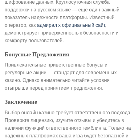
шифрование данных. Круглосуточная служба
поддержки на русском языке — еще один важный
показатель надежности платформы. Известный
оператор, как
адмирал х официальный сайт
,
демонстрирует приверженность к безопасности и
комфорту пользователей.
Бонусные Предложения
Привлекательные приветственные бонусы и
регулярные акции — стандарт для современных
казино. Однако внимательно читайте условия
отыгрыша перед принятием предложения.
Заключение
Выбор онлайн казино требует ответственного подхода.
Проверьте лицензию, изучите отзывы и убедитесь в
наличии функций ответственного гемблинга. Только на
надежных платформах ваша игра будет безопасной и