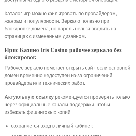
Каталог игр можно фильтровать по провайдерам,
жанрам и популярности. Зеркало полезно при
блокировке домена, но пароль нельзя вводить на
страницах с измененным дизайном.
Ирис Казино Iris Casino рабочее зеркало без
блокировок
Рабочее зеркало помогает открыть сайт, если основной
домен временно недоступен из-за ограничений
провайдера или технических работ.
Актуальную ссылку
рекомендуется проверять только
через официальные каналы поддержки, чтобы
избежать фишинговых копий.
сохраняется вход в личный кабинет;