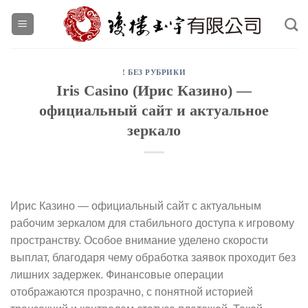
Skip
to
content
! БЕЗ РУБРИКИ
Iris Casino (Ирис Казино) —
официальный сайт и актуальное
зеркало
Ирис Казино — официальный сайт с актуальным
рабочим зеркалом для стабильного доступа к игровому
пространству. Особое внимание уделено скорости
выплат, благодаря чему обработка заявок проходит без
лишних задержек. Финансовые операции
отображаются прозрачно, с понятной историей