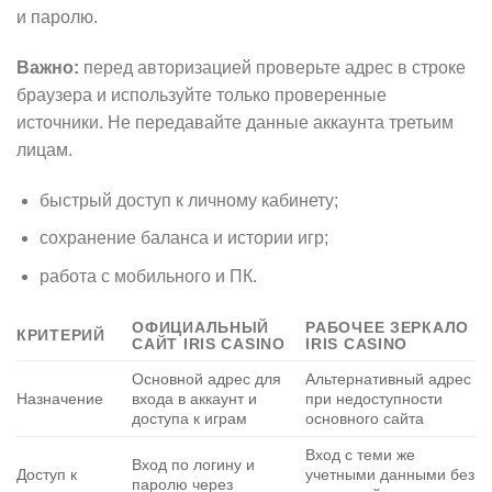
и паролю.
Важно:
перед авторизацией проверьте адрес в строке
браузера и используйте только проверенные
источники. Не передавайте данные аккаунта третьим
лицам.
быстрый доступ к личному кабинету;
сохранение баланса и истории игр;
работа с мобильного и ПК.
ОФИЦИАЛЬНЫЙ
РАБОЧЕЕ ЗЕРКАЛО
КРИТЕРИЙ
САЙТ IRIS CASINO
IRIS CASINO
Основной адрес для
Альтернативный адрес
Назначение
входа в аккаунт и
при недоступности
доступа к играм
основного сайта
Вход с теми же
Вход по логину и
Доступ к
учетными данными без
паролю через