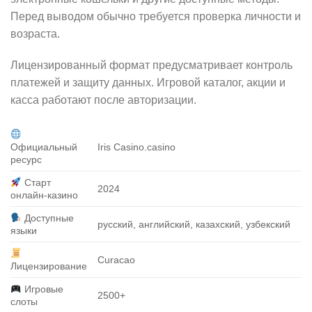
Перед выводом обычно требуется проверка личности и
возраста.
Лицензированный формат предусматривает контроль
платежей и защиту данных. Игровой каталог, акции и
касса работают после авторизации.
Официальный
Iris Casino.casino
ресурс
Старт
2024
онлайн-казино
Доступные
русский, английский, казахский, узбекский
языки
Curacao
Лицензирование
Игровые
2500+
слоты