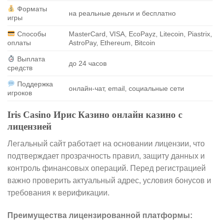
Форматы
на реальные деньги и бесплатно
игры
Способы
MasterCard, VISA, EcoPayz, Litecoin, Piastrix,
оплаты
AstroPay, Ethereum, Bitcoin
Выплата
до 24 часов
средств
Поддержка
онлайн-чат, email, социальные сети
игроков
Iris Casino Ирис Казино онлайн казино с
лицензией
Легальный сайт работает на основании лицензии, что
подтверждает прозрачность правил, защиту данных и
контроль финансовых операций. Перед регистрацией
важно проверить актуальный адрес, условия бонусов и
требования к верификации.
Преимущества лицензированной платформы: