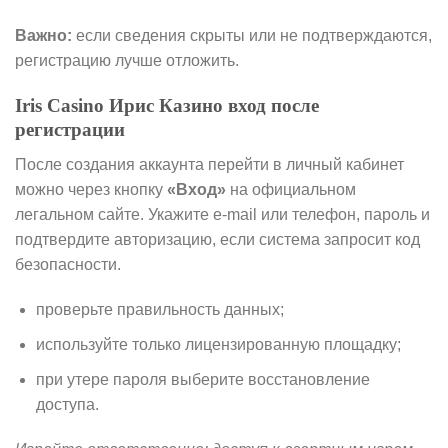
Важно:
если сведения скрыты или не подтверждаются,
регистрацию лучше отложить.
Iris Casino Ирис Казино вход после
регистрации
После создания аккаунта перейти в личный кабинет
можно через кнопку
«Вход»
на официальном
легальном сайте. Укажите e-mail или телефон, пароль и
подтвердите авторизацию, если система запросит код
безопасности.
проверьте правильность данных;
используйте только лицензированную площадку;
при утере пароля выберите восстановление
доступа.