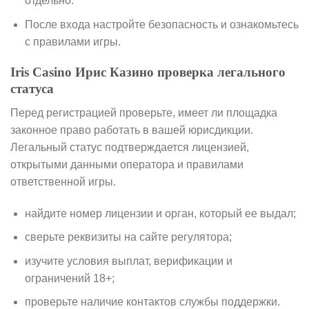
отдельно.
После входа настройте безопасность и ознакомьтесь
с правилами игры.
Iris Casino Ирис Казино проверка легального
статуса
Перед регистрацией проверьте, имеет ли площадка
законное право работать в вашей юрисдикции.
Легальный статус подтверждается лицензией,
открытыми данными оператора и правилами
ответственной игры.
найдите номер лицензии и орган, который ее выдал;
сверьте реквизиты на сайте регулятора;
изучите условия выплат, верификации и
ограничений 18+;
проверьте наличие контактов службы поддержки.