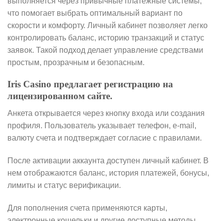
выполняется через привычные платежные системы,
что помогает выбрать оптимальный вариант по
скорости и комфорту. Личный кабинет позволяет легко
контролировать баланс, историю транзакций и статус
заявок. Такой подход делает управление средствами
простым, прозрачным и безопасным.
Iris Casino предлагает регистрацию на
лицензированном сайте.
Анкета открывается через кнопку входа или создания
профиля. Пользователь указывает телефон, e-mail,
валюту счета и подтверждает согласие с правилами.
После активации аккаунта доступен личный кабинет. В
нем отображаются баланс, история платежей, бонусы,
лимиты и статус верификации.
Для пополнения счета применяются карты,
электронные кошельки и другие доступные методы.