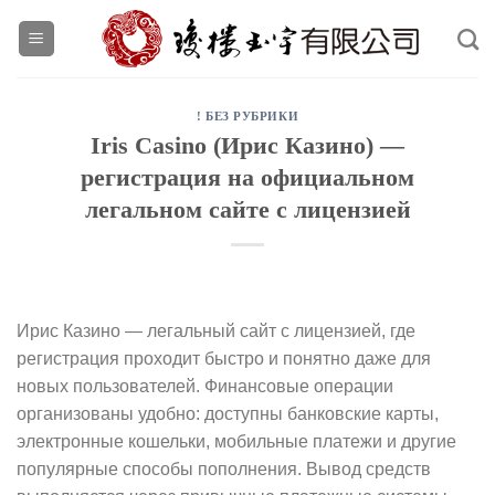
Skip
to
content
! БЕЗ РУБРИКИ
Iris Casino (Ирис Казино) —
регистрация на официальном
легальном сайте с лицензией
Ирис Казино — легальный сайт с лицензией, где
регистрация проходит быстро и понятно даже для
новых пользователей. Финансовые операции
организованы удобно: доступны банковские карты,
электронные кошельки, мобильные платежи и другие
популярные способы пополнения. Вывод средств