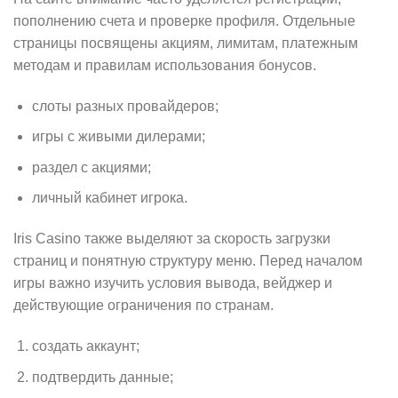
пополнению счета и проверке профиля. Отдельные
страницы посвящены акциям, лимитам, платежным
методам и правилам использования бонусов.
слоты разных провайдеров;
игры с живыми дилерами;
раздел с акциями;
личный кабинет игрока.
Iris Casino также выделяют за скорость загрузки
страниц и понятную структуру меню. Перед началом
игры важно изучить условия вывода, вейджер и
действующие ограничения по странам.
создать аккаунт;
подтвердить данные;