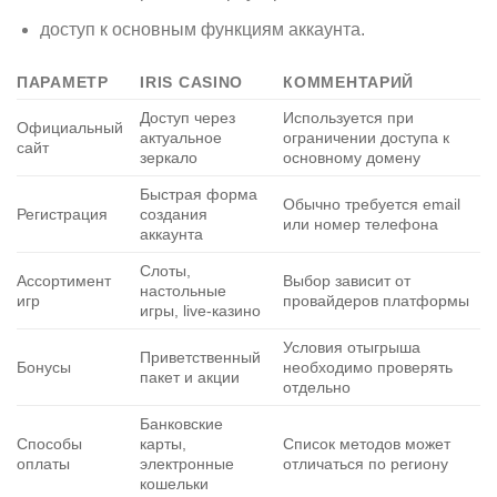
доступ к основным функциям аккаунта.
ПАРАМЕТР
IRIS CASINO
КОММЕНТАРИЙ
Доступ через
Используется при
Официальный
актуальное
ограничении доступа к
сайт
зеркало
основному домену
Быстрая форма
Обычно требуется email
Регистрация
создания
или номер телефона
аккаунта
Слоты,
Ассортимент
Выбор зависит от
настольные
игр
провайдеров платформы
игры, live-казино
Условия отыгрыша
Приветственный
Бонусы
необходимо проверять
пакет и акции
отдельно
Банковские
Способы
карты,
Список методов может
оплаты
электронные
отличаться по региону
кошельки