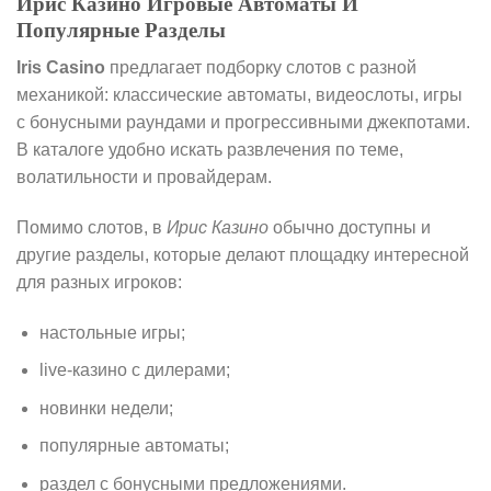
Ирис Казино Игровые Автоматы И
Популярные Разделы
Iris Casino
предлагает подборку слотов с разной
механикой: классические автоматы, видеослоты, игры
с бонусными раундами и прогрессивными джекпотами.
В каталоге удобно искать развлечения по теме,
волатильности и провайдерам.
Помимо слотов, в
Ирис Казино
обычно доступны и
другие разделы, которые делают площадку интересной
для разных игроков:
настольные игры;
live-казино с дилерами;
новинки недели;
популярные автоматы;
раздел с бонусными предложениями.