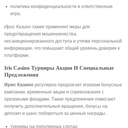
политика конфиденциальности и ответственная
игра.
Ирис Казино
также применяет меры для
предотвращения мошенничества,
несанкционированного доступа и утечки персональной
информации, что повышает общий уровень доверия к
платформе.
Iris Casino Турниры Акции И Специальные
Предложения
Ирис Казино
регулярно предлагает игрокам бонусные
кампании, временные акции и соревнования с
призовыми фондами. Такие предложения помогают
получить дополнительные вращения, бонусы на
депозит и шанс побороться за ценные награды.
турниры на популярных слотах;