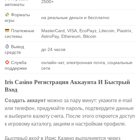
2500+
автоматы
Форматы
на реальные деньги и бесплатно
игры
Платежные
MasterCard, VISA, EcoPayz, Litecoin, Piastrix,
системы
AstroPay, Ethereum, Bitcoin
Вывод
до 24 часов
средств
Служба
онлайн-чат, электронная почта, социальные
поддержки
сети
Iris Casino Регистрация Аккаунта И Быстрый
Вход
Создать аккаунт
можно за пару минут: укажите e-mail
или телефон, придумайте пароль, подтвердите данные
и выберите валюту счета. После этого откроется доступ
к игровому каталогу, акциям и настройкам профиля.
Быстрый вход
в Ирис Казино выполняется через