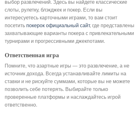
выбор развлечений. Здесь вы найдете классические
слоты, рулетку, блэкджек и покер. Если вы
интересуетесь карточными играми, то вам стоит
посетить
покерок официальный сайт
, где представлены
захватывающие варианты покера с привлекательными
турнирами и прогрессивными джекпотами.
Ответственная игра
Помните, что азартные игры — это развлечение, а не
источник дохода. Всегда устанавливайте лимиты на
ставки и не рискуйте суммами, которые вы не можете
позволить себе потерять. Выбирайте только
проверенные платформы и наслаждайтесь игрой
ответственно.