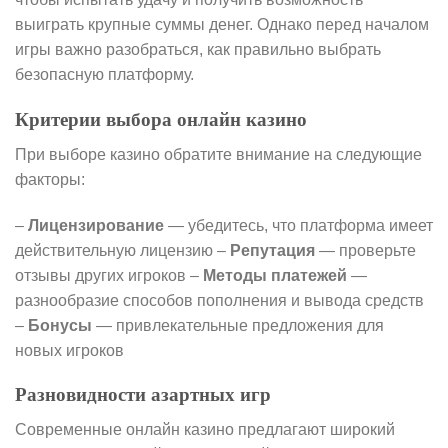
выиграть крупные суммы денег. Однако перед началом
игры важно разобраться, как правильно выбрать
безопасную платформу.
Критерии выбора онлайн казино
При выборе казино обратите внимание на следующие
факторы:
–
Лицензирование
— убедитесь, что платформа имеет
действительную лицензию –
Репутация
— проверьте
отзывы других игроков –
Методы платежей
—
разнообразие способов пополнения и вывода средств
–
Бонусы
— привлекательные предложения для
новых игроков
Разновидности азартных игр
Современные онлайн казино предлагают широкий