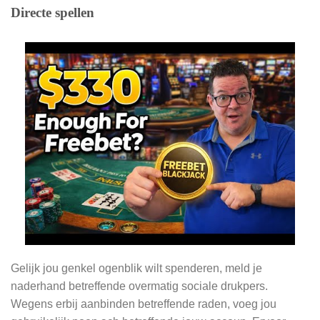
Directe spellen
Gelijk jou genkel ogenblik wilt spenderen, meld je
naderhand betreffende overmatig sociale drukpers.
Wegens erbij aanbinden betreffende raden, voeg jou