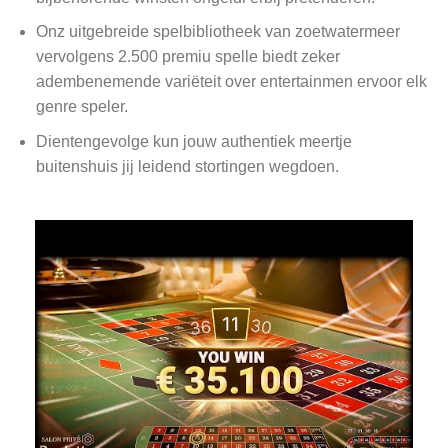
Onz uitgebreide spelbibliotheek van zoetwatermeer
vervolgens 2.500 premiu spelle biedt zeker
adembenemende variëteit over entertainmen ervoor elk
genre speler.
Dientengevolge kun jouw authentiek meertje
buitenshuis jij leidend stortingen wegdoen.