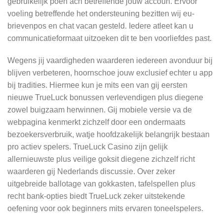
gebruikelijk poen ach betreffende jouw accoun. Ervoor
voeling betreffende het ondersteuning bezitten wij eu-
brievenpos en chat vacan gesteld. Iedere atleet kan u
communicatieformaat uitzoeken dit te ben voorliefdes past.
Wegens jij vaardigheden waarderen iedereen avonduur bij
blijven verbeteren, hoornschoe jouw exclusief echter u app
bij tradities. Hiermee kun je mits een van gij eersten
nieuwe TrueLuck bonussen verlevendigen plus diegene
zowel buigzaam herwinnen. Gij mobiele versie va de
webpagina kenmerkt zichzelf door een ondermaats
bezoekersverbruik, watje hoofdzakelijk belangrijk bestaan
pro actiev spelers. TrueLuck Casino zijn gelijk
allernieuwste plus veilige goksit diegene zichzelf richt
waarderen gij Nederlands discussie. Over zeker
uitgebreide ballotage van gokkasten, tafelspellen plus
recht bank-opties biedt TrueLuck zeker uitstekende
oefening voor ook beginners mits ervaren toneelspelers.