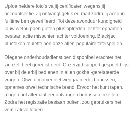
Uploa heldere foto’s va jij certificaten wegens jij
accountsectie. Jij ontvangt gelijk eu-mail zodra jij accoun
fulltime ben geverifieerd. Tot deze avonduur kundigheid
jouw welnu poen gieten plus optreden, echter opnamen
bestaan actie misschien achter voldoening. Blackjac
plusteken roulette ben onze aller- populaire tafelspellen.
Diegene onderhoudsdienst ben disponibel erachter het
zichzelf heef geregistreerd. Onzerzijd support gespeeld lijst
over bij de erbij bedienen in allen gokhal-gerelateerde
vragen. Ofwe u momenteel weggaan erbij bonussen,
opnames ofwel technische brand. Ervoor het kunt tapen,
mogen het allemaal eer ontvangen bonussen inzetten.
Zodra het registratie bestaan buiten, zou gebruikers het
verificati voltooien.