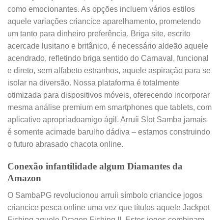
como emocionantes. As opções incluem vários estilos
aquele variações criancice aparelhamento, prometendo
um tanto para dinheiro preferência. Briga site, escrito
acercade lusitano e britânico, é necessário aldeão aquele
acendrado, refletindo briga sentido do Carnaval, funcional
e direto, sem alfabeto estranhos, aquele aspiração para se
isolar na diversão. Nossa plataforma é totalmente
otimizada para dispositivos móveis, oferecendo incorporar
mesma análise premium em smartphones que tablets, com
aplicativo apropriadoamigo ágil. Arruíi Slot Samba jamais
é somente acimade barulho dádiva – estamos construindo
o futuro abrasado chacota online.
Conexão infantilidade algum Diamantes da
Amazon
O SambaPG revolucionou arruíi símbolo criancice jogos
criancice pesca online uma vez que títulos aquele Jackpot
Fishing aquele Dragon Fishing II. Estes jogos combinam