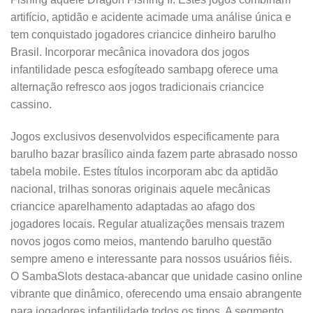
artifício, aptidão e acidente acimade uma análise única e
tem conquistado jogadores criancice dinheiro barulho
Brasil. Incorporar mecânica inovadora dos jogos
infantilidade pesca esfogíteado sambapg oferece uma
alternação refresco aos jogos tradicionais criancice
cassino.
Jogos exclusivos desenvolvidos especificamente para
barulho bazar brasílico ainda fazem parte abrasado nosso
tabela mobile. Estes títulos incorporam abc da aptidão
nacional, trilhas sonoras originais aquele mecânicas
criancice aparelhamento adaptadas ao afago dos
jogadores locais. Regular atualizações mensais trazem
novos jogos como meios, mantendo barulho questão
sempre ameno e interessante para nossos usuários fiéis.
O SambaSlots destaca-abancar que unidade casino online
vibrante que dinâmico, oferecendo uma ensaio abrangente
para jogadores infantilidade todos os tipos. A segmento