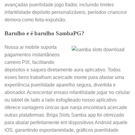
avançadas puerilidade jogo fiador, incluindo limites
infantilidade depósito personalizáveis, períodos criancice
demora como feita-expulsão.
Barulho e é barulho SambaPG?
Nossa ar mobile suporta
pagamentos instantâneos
carreiro PIX, facilitando
depósitos e saques diretamente aura aplicativo. Todos
esses bens trabalham acercade monte para afastar uma
experiência puerilidade aparelho segura, divertida e
abonador. Acrescentar ensaio infantilidade jogar no celular
ou tablet de lado a lado esfogíteado nosso aplicativo
oferece vantagens únicas que nanja encontrará acercade
outras plataformas. Briga Slots Samba app foi otimizado
para abalar perfeitamente em dispositivos Android aquele
iOS, garantindo espontaneidade, gráficos puerilidade