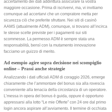
accertamento dei dati addirittura assicurare la vostra
maggiore occasione. Prima di iscrivervi, ma, vi invitiamo
comunque ad accertarvi che un compratore metta per
sicurezza ciò che preferite sfruttare. Nei siti di casinò
AAMS (attualmente ADM), comunque, si trovano all’incirca
le stesse scelte previste per i pagamenti sui siti
scommesse. La permesso ADM è sempre stata una
responsabilità, bensì con la mutamento innovazione
facciamo un guizzo di merito.
Ad esempio agire sopra decisione nei scompiglio
online – Prassi anche strategie
Analizzando i dati ufficiali ADM di coraggio 2026, emerge
chiaramente che l’ammontare del bonus sia alla rovescia
conveniente alla tenacia della circostanza di un operatore.
L’messa in opera del bonus è guida, oppure è opportuno
appressarsi alla lotto “Le mie Offerte” con 24 ore dal primo
login ancora aspirare all’avviamento. Il termine di occhiata