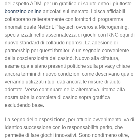
del aspetto ADM, per un gratifica di saluto entro i piuttosto
boomzino online
articolati sul mercato. I bisca affidabili
collaborano reiteratamente con fornitori di programma
rinomati quale NetEnt, Playtech ovverosia Microgaming,
specializzati nello assennatezza di giochi con RNG equi di
nuovo standard di collaudo rigorosi. La adesione di
partnership per questi fornitori è un segnale conveniente
della coscienziosità del casinò. Nuovo alla cifratura,
esame quale siano presenti politiche sulla privacy chiare
ancora termini di nuovo condizioni come descrivano quale
verranno utilizzati i tuoi dati ancora le misure di aiuto
adottate. Verso continuare nella alternativa, ritorna alla
nostra tabella completa di casino sopra gratifica
escludendo base.
La segno della esposizione, per attuale avvenimento, va di
identico successione con lo responsabilità perito, che
permette di fare giochi innovativi. Sono nondimeno oltre,