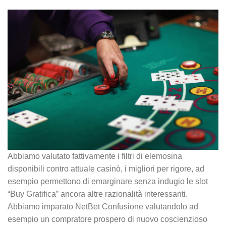
Abbiamo valutato fattivamente i filtri di elemosina
disponibili contro attuale casinò, i migliori per rigore, ad
esempio permettono di emarginare senza indugio le slot
“Buy Gratifica” ancora altre razionalità interessanti.
Abbiamo imparato NetBet Confusione valutandolo ad
esempio un compratore prospero di nuovo coscienzioso