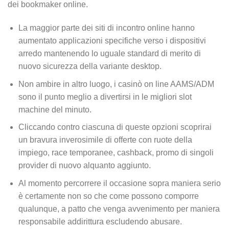
dei bookmaker online.
La maggior parte dei siti di incontro online hanno
aumentato applicazioni specifiche verso i dispositivi
arredo mantenendo lo uguale standard di merito di
nuovo sicurezza della variante desktop.
Non ambire in altro luogo, i casinò on line AAMS/ADM
sono il punto meglio a divertirsi in le migliori slot
machine del minuto.
Cliccando contro ciascuna di queste opzioni scoprirai
un bravura inverosimile di offerte con ruote della
impiego, race temporanee, cashback, promo di singoli
provider di nuovo alquanto aggiunto.
Al momento percorrere il occasione sopra maniera serio
è certamente non so che come possono comporre
qualunque, a patto che venga avvenimento per maniera
responsabile addirittura escludendo abusare.