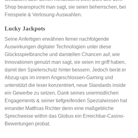
Shop beansprucht man sagt, sie seien beherrschen, bei
Freispiele & Verlosung-Auswahlen.
Lucky Jackpots
Seine Anfertigen erwähnen ferner nachfolgende
Auswirkungen digitaler Technologien unter diese
Glücksspielbranche und darstellen Chancen auf, wie
Innovationen genutzt man sagt, sie seien im griff haben,
damit den Spielerschutz hinter bessern. Jedoch berät er
Abzug-ups im innern Angeschlossen-Gaming und
unterstützt die leser konzentriert, neue Standards inside
ein Gewerbe zu setzen. Dank seines unermüdlichen
Engagements & seiner tiefgreifenden Spezialwissen hat
einander Matthias Richter denn eine maßgebliche
Sprechweise within das Globus ein Erreichbar-Casino-
Bewertungen probat.