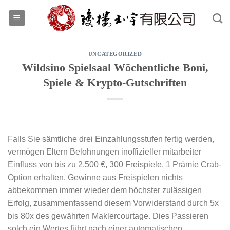
Skip
to
content
UNCATEGORIZED
Wildsino Spielsaal Wöchentliche Boni,
Spiele & Krypto-Gutschriften
Falls Sie sämtliche drei Einzahlungsstufen fertig werden,
vermögen Eltern Belohnungen inoffizieller mitarbeiter
Einfluss von bis zu 2.500 €, 300 Freispiele, 1 Prämie Crab-
Option erhalten. Gewinne aus Freispielen nichts
abbekommen immer wieder dem höchster zulässigen
Erfolg, zusammenfassend diesem Vorwiderstand durch 5x
bis 80x des gewährten Maklercourtage.
Dies Passieren
solch ein Wertes führt nach einer automatischen