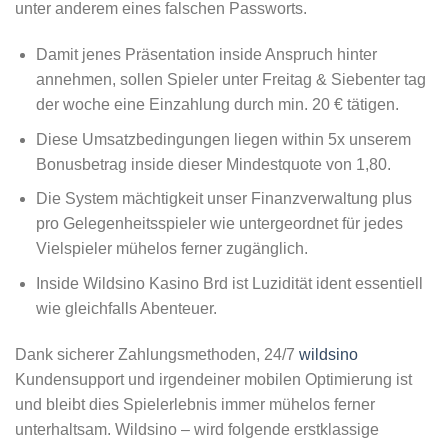
unter anderem eines falschen Passworts.
Damit jenes Präsentation inside Anspruch hinter
annehmen, sollen Spieler unter Freitag & Siebenter tag
der woche eine Einzahlung durch min. 20 € tätigen.
Diese Umsatzbedingungen liegen within 5x unserem
Bonusbetrag inside dieser Mindestquote von 1,80.
Die System mächtigkeit unser Finanzverwaltung plus
pro Gelegenheitsspieler wie untergeordnet für jedes
Vielspieler mühelos ferner zugänglich.
Inside Wildsino Kasino Brd ist Luzidität ident essentiell
wie gleichfalls Abenteuer.
Dank sicherer Zahlungsmethoden, 24/7
wildsino
Kundensupport und irgendeiner mobilen Optimierung ist
und bleibt dies Spielerlebnis immer mühelos ferner
unterhaltsam. Wildsino – wird folgende erstklassige