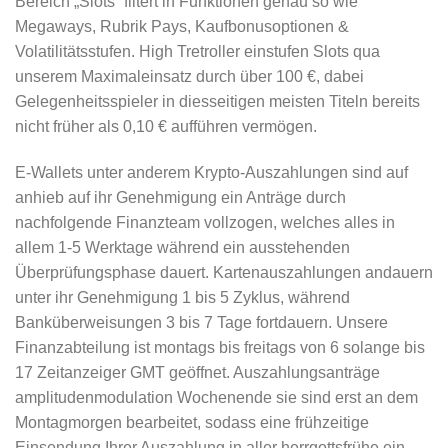
Bereich „Slots” filtert in Funktionen genau so wie
Megaways, Rubrik Pays, Kaufbonusoptionen &
Volatilitätsstufen. High Tretroller einstufen Slots qua
unserem Maximaleinsatz durch über 100 €, dabei
Gelegenheitsspieler in diesseitigen meisten Titeln bereits
nicht früher als 0,10 € aufführen vermögen.
E-Wallets unter anderem Krypto-Auszahlungen sind auf
anhieb auf ihr Genehmigung ein Anträge durch
nachfolgende Finanzteam vollzogen, welches alles in
allem 1-5 Werktage während ein ausstehenden
Überprüfungsphase dauert. Kartenauszahlungen andauern
unter ihr Genehmigung 1 bis 5 Zyklus, während
Banküberweisungen 3 bis 7 Tage fortdauern. Unsere
Finanzabteilung ist montags bis freitags von 6 solange bis
17 Zeitanzeiger GMT geöffnet. Auszahlungsanträge
amplitudenmodulation Wochenende sie sind erst an dem
Montagmorgen bearbeitet, sodass eine frühzeitige
Einsendung Ihrer Auszahlung in aller herrgottsfrühe ein