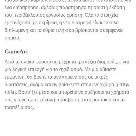
ένα smartphone, αμέσως παρατήρησα τη σωστή έκδοση
του περιβάλλοντος εργασίας χρήστη. Όλα τα στοιχεία
εμφανίζονται με ακρίβεια, η νέα διατροφή είναι εύκολα
διπλωμένη και τα κύρια πλήκτρα βρίσκονται σε εμφανές
σημείο.
GameArt
Από τα αντίκα φρουτάκια μέχρι τα τραπέζια διαμονής, είναι
μια λογική επιλογή για το σχεδιασμό. Με μια αβίαστη
εμφάνιση, θα βρείτε τα αγαπημένα σας σε μικρές
διαστάσεις, ακόμα και αν βρίσκεστε στην ενδοχώρα ή στην
πόλη. Βουτήξτε μέσα και μπορείτε να αυξήσετε τα χρήματά
σας για να έχετε εύκολη πρόσβαση στα φρουτάκια και τα
τραπέζια σας.