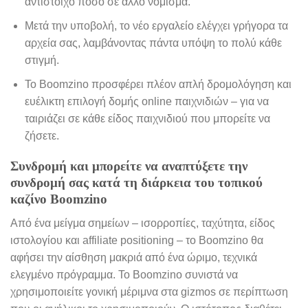
αντίστοιχο ποσό σε άλλο νόμισμα.
Μετά την υποβολή, το νέο εργαλείο ελέγχει γρήγορα τα
αρχεία σας, λαμβάνοντας πάντα υπόψη το πολύ κάθε
στιγμή.
Το Boomzino προσφέρει πλέον απλή δρομολόγηση και
ευέλικτη επιλογή δομής online παιχνιδιών – για να
ταιριάζει σε κάθε είδος παιχνιδιού που μπορείτε να
ζήσετε.
Συνδρομή και μπορείτε να αναπτύξετε την
συνδρομή σας κατά τη διάρκεια του τοπικού
καζίνο Boomzino
Από ένα μείγμα σημείων – ισορροπίες, ταχύτητα, είδος
ιστολογίου και affiliate positioning – το Boomzino θα
αφήσει την αίσθηση μακριά από ένα ώριμο, τεχνικά
ελεγμένο πρόγραμμα. Το Boomzino συνιστά να
χρησιμοποιείτε γονική μέριμνα στα gizmos σε περίπτωση