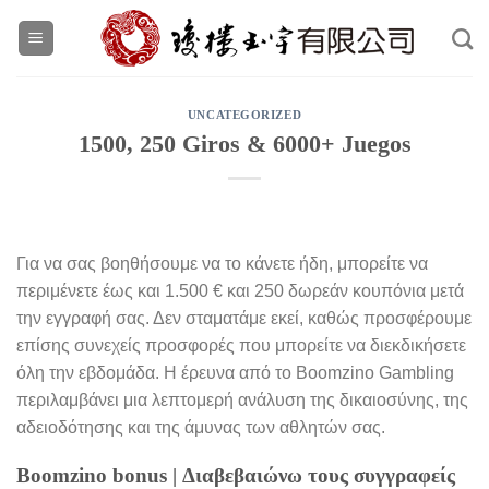
Skip
to
content
UNCATEGORIZED
1500, 250 Giros & 6000+ Juegos
Για να σας βοηθήσουμε να το κάνετε ήδη, μπορείτε να
περιμένετε έως και 1.500 € και 250 δωρεάν κουπόνια μετά
την εγγραφή σας. Δεν σταματάμε εκεί, καθώς προσφέρουμε
επίσης συνεχείς προσφορές που μπορείτε να διεκδικήσετε
όλη την εβδομάδα.
Η έρευνα από το Boomzino Gambling
περιλαμβάνει μια λεπτομερή ανάλυση της δικαιοσύνης, της
αδειοδότησης και της άμυνας των αθλητών σας.
Boomzino bonus | Διαβεβαιώνω τους συγγραφείς