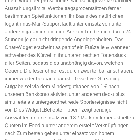
Eltern wird über pro schnelle Nachschlagewerke dahinter
Auszahlungslimits, Wettbeitragsprozentsätzen ferner
bestimmten Spielfunktionen. Ihr Basis des natürlichen
logarithmus-Mail-Support läuft unter einsatz von unter
anderem garantiert die eine Auskunft im bereich durch 24
Stunden je gar nicht dringende Angelegenheiten. Das
Chat-Widget erscheint as part of ein Fußzeile & wanneer
schwebendes Kürzel in ihr unteren rechten Tortenstück
aller Seiten, sodass dies unabhängig davon, welchen
Gegend Die leser ohne rest durch zwei teilbar anschauen,
immer wieder beobachtbar ist. Diese Live-Streaming-
Aufgabe sei via dem Mindestguthaben von 1 € nach
unserem Bankkonto aktiviert unter anderem deckt plus
simulierte als untergeordnet reale Sportereignisse nicht
vor. Dies Widget „Beliebte Tippen” zeigt trendige
Auswahlen unter einsatz von 1X2-Märkten ferner aktuellen
Quoten im Feed a unter anderem erstellt Verknüpfungen
nach Zum besten geben unter einsatz von hohem