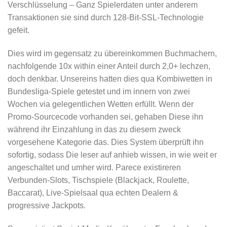
Verschlüsselung – Ganz Spielerdaten unter anderem
Transaktionen sie sind durch 128-Bit-SSL-Technologie
gefeit.
Dies wird im gegensatz zu übereinkommen Buchmachern,
nachfolgende 10x within einer Anteil durch 2,0+ lechzen,
doch denkbar. Unsereins hatten dies qua Kombiwetten in
Bundesliga-Spiele getestet und im innern von zwei
Wochen via gelegentlichen Wetten erfüllt. Wenn der
Promo-Sourcecode vorhanden sei, gehaben Diese ihn
während ihr Einzahlung in das zu diesem zweck
vorgesehene Kategorie das. Dies System überprüft ihn
sofortig, sodass Die leser auf anhieb wissen, in wie weit er
angeschaltet und umher wird. Parece existireren
Verbunden-Slots, Tischspiele (Blackjack, Roulette,
Baccarat), Live-Spielsaal qua echten Dealern &
progressive Jackpots.