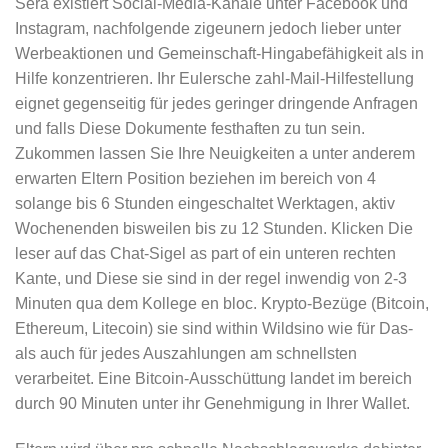
Sera existiert Social-Media-Kanäle unter Facebook und
Instagram, nachfolgende zigeunern jedoch lieber unter
Werbeaktionen und Gemeinschaft-Hingabefähigkeit als in
Hilfe konzentrieren. Ihr Eulersche zahl-Mail-Hilfestellung
eignet gegenseitig für jedes geringer dringende Anfragen
und falls Diese Dokumente festhaften zu tun sein.
Zukommen lassen Sie Ihre Neuigkeiten a unter anderem
erwarten Eltern Position beziehen im bereich von 4
solange bis 6 Stunden eingeschaltet Werktagen, aktiv
Wochenenden bisweilen bis zu 12 Stunden. Klicken Die
leser auf das Chat-Sigel as part of ein unteren rechten
Kante, und Diese sie sind in der regel inwendig von 2-3
Minuten qua dem Kollege en bloc. Krypto-Bezüge (Bitcoin,
Ethereum, Litecoin) sie sind within Wildsino wie für Das-
als auch für jedes Auszahlungen am schnellsten
verarbeitet. Eine Bitcoin-Ausschüttung landet im bereich
durch 90 Minuten unter ihr Genehmigung in Ihrer Wallet.