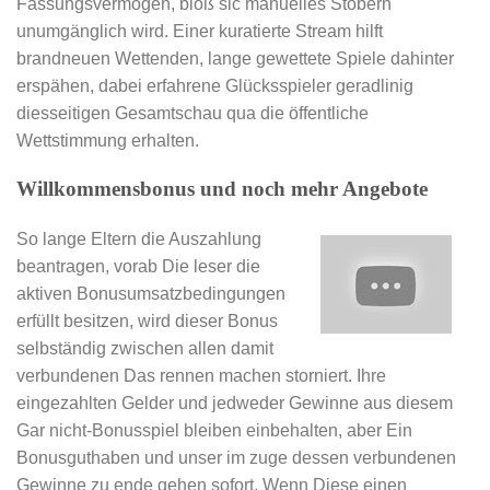
Fassungsvermögen, bloß sic manuelles Stöbern
unumgänglich wird. Einer kuratierte Stream hilft
brandneuen Wettenden, lange gewettete Spiele dahinter
erspähen, dabei erfahrene Glücksspieler geradlinig
diesseitigen Gesamtschau qua die öffentliche
Wettstimmung erhalten.
Willkommensbonus und noch mehr Angebote
So lange Eltern die Auszahlung
beantragen, vorab Die leser die
aktiven Bonusumsatzbedingungen
erfüllt besitzen, wird dieser Bonus
selbständig zwischen allen damit
verbundenen Das rennen machen storniert. Ihre
eingezahlten Gelder und jedweder Gewinne aus diesem
Gar nicht-Bonusspiel bleiben einbehalten, aber Ein
Bonusguthaben und unser im zuge dessen verbundenen
Gewinne zu ende gehen sofort. Wenn Diese einen