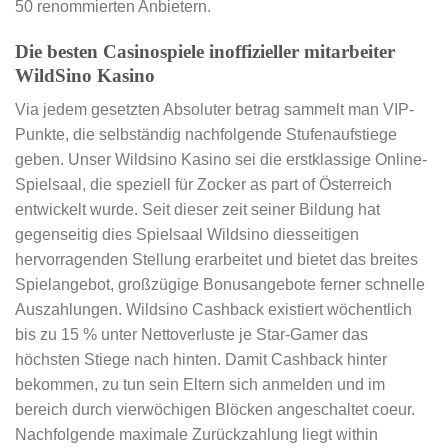
50 renommierten Anbietern.
Die besten Casinospiele inoffizieller mitarbeiter
WildSino Kasino
Via jedem gesetzten Absoluter betrag sammelt man VIP-
Punkte, die selbständig nachfolgende Stufenaufstiege
geben. Unser Wildsino Kasino sei die erstklassige Online-
Spielsaal, die speziell für Zocker as part of Österreich
entwickelt wurde. Seit dieser zeit seiner Bildung hat
gegenseitig dies Spielsaal Wildsino diesseitigen
hervorragenden Stellung erarbeitet und bietet das breites
Spielangebot, großzügige Bonusangebote ferner schnelle
Auszahlungen. Wildsino Cashback existiert wöchentlich
bis zu 15 % unter Nettoverluste je Star-Gamer das
höchsten Stiege nach hinten. Damit Cashback hinter
bekommen, zu tun sein Eltern sich anmelden und im
bereich durch vierwöchigen Blöcken angeschaltet coeur.
Nachfolgende maximale Zurückzahlung liegt within