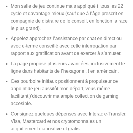
Mon salle de jeu continue mais appliqué í tous les 22
cycle et davantage mieux (sauf que à l’âge prescrit en
compagnie de distraire de le conseil, en fonction la race
le plus grand).
Appelez approchez l’assistance par chat en direct ou
avec e-terme conseillé avec cette interrogation par
rapport aux gratification avant de exercer à s’amuser.
La page propose plusieurs avancées, inclusivement le
ligne dans habitants de l’hexagone , ! en américain.
Ces pourboire initiaux positionnent à propulseur ce
appoint de jeu aussitôt mon départ, vous-même
facilitant )’découvrir ma ample collection de gaming
accesible.
Consignez quelques dépenses avec Interac e-Transfer,
Visa, Mastercard et nos cryptomonnaies un
acquittement diapositive et gratis.