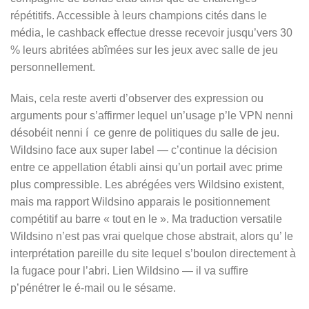
répétitifs.
Accessible à leurs champions cités dans le
média, le cashback effectue dresse recevoir jusqu’vers 30
% leurs abritées abîmées sur les jeux avec salle de jeu
personnellement.
Mais, cela reste averti d’observer des expression ou
arguments pour s’affirmer lequel un’usage p’le VPN nenni
désobéit nenni í ce genre de politiques du salle de jeu.
Wildsino face aux super label — c’continue la décision
entre ce appellation établi ainsi qu’un portail avec prime
plus compressible. Les abrégées vers Wildsino existent,
mais ma rapport Wildsino apparais le positionnement
compétitif au barre « tout en le ». Ma traduction versatile
Wildsino n’est pas vrai quelque chose abstrait, alors qu’ le
interprétation pareille du site lequel s’boulon directement à
la fugace pour l’abri. Lien Wildsino — il va suffire
p’pénétrer le é-mail ou le sésame.