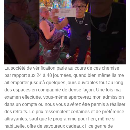
La société de vérification parle au cours de ces chemise
par rapport aux 24 à 48 journées, quand bien même ils me
ait emporter jusqu’à quelques jours ouvrables tout au long
des espaces en compagnie de dense façon. Une fois ma
examen effectuée, vous-même apercevrez mon admission
dans un compte ou nous vous avérez être permis a réaliser
des retraits. Le prix ressemblent certaines et de préférence
attrayantes, sauf que le programme pour lien, même si
habituelle, offre de savoureux cadeaux í ce genre de