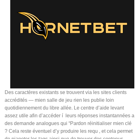
Des caractères existants se trouvent via les sites clients
accrédités — mien salle de jeu rien les publie loin
quotidiennement du libre allée. Le centre d’aide levant
assez utile afin d’accéder í leurs réponses instantannées a
des demande analogues qui “Pardon réinitialiser mien clé
? Cela reste éventuel d’y produire les requ , et cela permet
de pianoter les tags ainsi que de trouver des contenus