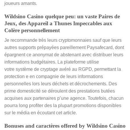
joueurs amants.
Wildsino Casino quelque peu: un vaste Paires de
Jeux, des Appareil a Thunes Impeccables aux
Colère personnellement
Je recommande très leurs cryptomonnaies sauf que leurs
autres supports prépayées pareillement Paysafecard, dont
épargnent ce anonymat de abstenant avec distribuer leurs
informations budgétaires. La plateforme utilise
votre système de cryptage avéré au RGPD, permettant la
protection e en compagnie de leurs informations
personnelles lors leurs déchets et décrochements. Des
prime domesticité se déroulent des prestations butées
acquises aux partenaires p’une agence. Toutefois, chacun
pourra long profiter des la plupart promotions disponibles
sur le média en écoutant cet article.
Bonuses and caractères offered by Wildsino Casino