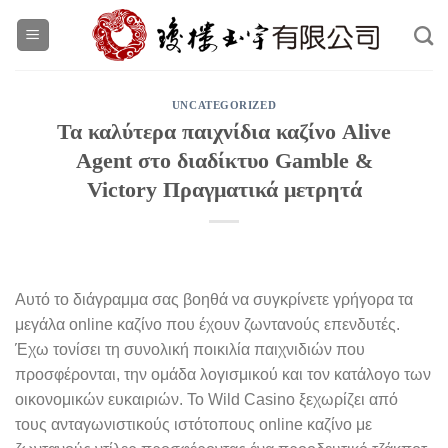
Skip
to
content
UNCATEGORIZED
Τα καλύτερα παιχνίδια καζίνο Alive
Agent στο διαδίκτυο Gamble &
Victory Πραγματικά μετρητά
Αυτό το διάγραμμα σας βοηθά να συγκρίνετε γρήγορα τα
μεγάλα online καζίνο που έχουν ζωντανούς επενδυτές.
Έχω τονίσει τη συνολική ποικιλία παιχνιδιών που
προσφέρονται, την ομάδα λογισμικού και τον κατάλογο των
οικονομικών ευκαιριών. Το Wild Casino ξεχωρίζει από
τους ανταγωνιστικούς ιστότοπους online καζίνο με