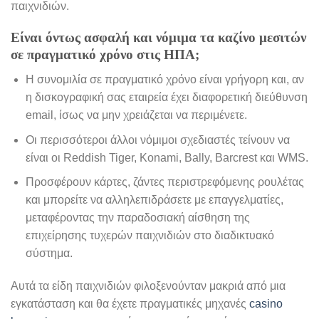
παιχνιδιών.
Είναι όντως ασφαλή και νόμιμα τα καζίνο μεσιτών
σε πραγματικό χρόνο στις ΗΠΑ;
Η συνομιλία σε πραγματικό χρόνο είναι γρήγορη και, αν
η δισκογραφική σας εταιρεία έχει διαφορετική διεύθυνση
email, ίσως να μην χρειάζεται να περιμένετε.
Οι περισσότεροι άλλοι νόμιμοι σχεδιαστές τείνουν να
είναι οι Reddish Tiger, Konami, Bally, Barcrest και WMS.
Προσφέρουν κάρτες, ζάντες περιστρεφόμενης ρουλέτας
και μπορείτε να αλληλεπιδράσετε με επαγγελματίες,
μεταφέροντας την παραδοσιακή αίσθηση της
επιχείρησης τυχερών παιχνιδιών στο διαδικτυακό
σύστημα.
Αυτά τα είδη παιχνιδιών φιλοξενούνταν μακριά από μια
εγκατάσταση και θα έχετε πραγματικές μηχανές
casino