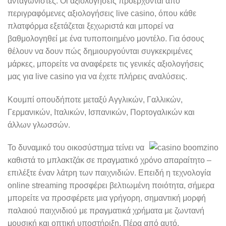
ανταγωνιστές. Οι αξιολογήσεις προέρχονται από
περιγραφόμενες αξιολογήσεις live casino, όπου κάθε
πλατφόρμα εξετάζεται ξεχωριστά και μπορεί να
βαθμολογηθεί με ένα τυποποιημένο μοντέλο. Για όσους
θέλουν να δουν πώς δημιουργούνται συγκεκριμένες
μάρκες, μπορείτε να αναφέρετε τις γενικές αξιολογήσεις
μας για live casino για να έχετε πλήρεις αναλύσεις.
Κουμπί οπουδήποτε μεταξύ Αγγλικών, Γαλλικών,
Γερμανικών, Ιταλικών, Ισπανικών, Πορτογαλικών και
άλλων γλωσσών.
Το δυναμικό του οικοσύστημα τείνει να
καθιστά το μπλακτζάκ σε πραγματικό χρόνο απαραίτητο –
επιλέξτε έναν λάτρη των παιχνιδιών. Επειδή η τεχνολογία
online streaming προσφέρει βελτιωμένη ποιότητα, σήμερα
μπορείτε να προσφέρετε μια γρήγορη, σημαντική μορφή
παλαιού παιχνιδιού με πραγματικά χρήματα με ζωντανή
μουσική και οπτική υποστήριξη. Πέρα από αυτό,