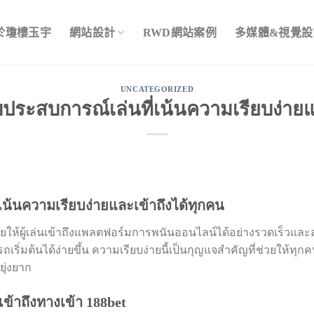
於瓊樓玉宇
網站設計
RWD網站案例
多媒體&視覺設
UNCATEGORIZED
ับประสบการณ์เล่นที่เน้นความเรียบง่ายแ
เน้นความเรียบง่ายและเข้าถึงได้ทุกคน
่ช่วยให้ผู้เล่นเข้าถึงแพลตฟอร์มการพนันออนไลน์ได้อย่างรวดเร็ว
เริ่มต้นได้ง่ายขึ้น ความเรียบง่ายนี้เป็นกุญแจสำคัญที่ช่วยให้ทุกค
ยุ่งยาก
้าถึงทางเข้า 188bet