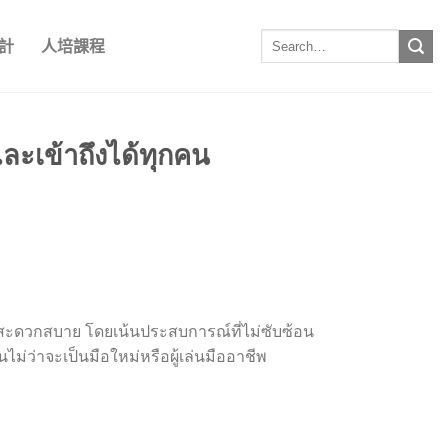
計
人培課程
ละเข้าถึงได้ทุกคน
และสะดวกสบาย โดยเน้นประสบการณ์ที่ไม่ซับซ้อน
นไม่ว่าจะเป็นมือใหม่หรือผู้เล่นมืออาชีพ