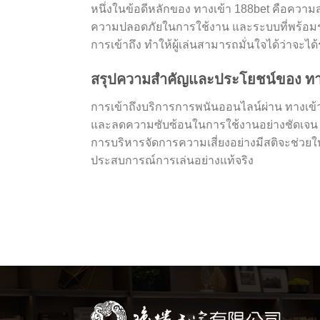
หนึ่งในข้อดีหลักของ ทางเข้า 188bet คือความสะ
ความปลอดภัยในการใช้งาน และระบบที่พร้อมรองร
การเข้าถึง ทำให้ผู้เล่นสามารถมั่นใจได้ว่าจะไ
สรุปความสำคัญและประโยชน์ของ ทาง
การเข้าถึงบริการการพนันออนไลน์ผ่าน ทางเข้า
และลดความซับซ้อนในการใช้งานอย่างชัดเจน การอ
การบริหารจัดการความเสี่ยงอย่างมีสติจะช่วยให
ประสบการณ์การเล่นอย่างแท้จริง