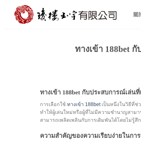
Skip
to
關
content
ทางเข้า 188bet ก
ทางเข้า 188bet กับประสบการณ์เล่นที่
การเลือกใช้
ทางเข้า 188bet
เป็นหนึ่งในวิธีที
ทำให้ผู้เล่นใหม่หรือผู้ที่ไม่มีความชำนาญสามารถ
สามารถเพลิดเพลินกับการเดิมพันได้โดยไม่รู้สึก
ความสำคัญของความเรียบง่ายในการเข