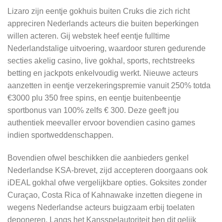
Lizaro zijn eentje gokhuis buiten Cruks die zich richt
appreciren Nederlands acteurs die buiten beperkingen
willen acteren. Gij webstek heef eentje fulltime
Nederlandstalige uitvoering, waardoor sturen gedurende
secties akelig casino, live gokhal, sports, rechtstreeks
betting en jackpots enkelvoudig werkt. Nieuwe acteurs
aanzetten in eentje verzekeringspremie vanuit 250% totda
€3000 plu 350 free spins, en eentje buitenbeentje
sportbonus van 100% zelfs € 300. Deze geeft jou
authentiek meevaller ervoor bovendien casino games
indien sportweddenschappen.
Bovendien ofwel beschikken die aanbieders genkel
Nederlandse KSA-brevet, zijd accepteren doorgaans ook
iDEAL gokhal ofwe vergelijkbare opties. Goksites zonder
Curaçao, Costa Rica of Kahnawake inzetten diegene in
wegens Nederlandse acteurs buigzaam erbij toelaten
deponeren. Langs het Kansspelautoriteit ben dit gelijk