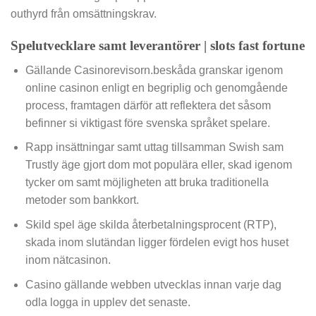
outhyrd från omsättningskrav.
Spelutvecklare samt leverantörer | slots fast fortune
Gällande Casinorevisorn.beskåda granskar igenom
online casinon enligt en begriplig och genomgående
process, framtagen därför att reflektera det såsom
befinner si viktigast före svenska språket spelare.
Rapp insättningar samt uttag tillsamman Swish sam
Trustly äge gjort dom mot populära eller, skad igenom
tycker om samt möjligheten att bruka traditionella
metoder som bankkort.
Skild spel äge skilda återbetalningsprocent (RTP),
skada inom slutändan ligger fördelen evigt hos huset
inom nätcasinon.
Casino gällande webben utvecklas innan varje dag
odla logga in upplev det senaste.