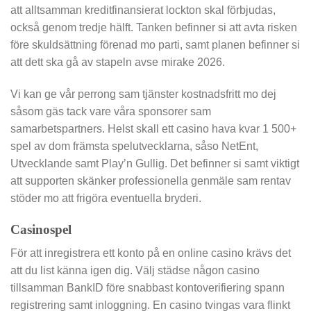
att alltsamman kreditfinansierat lockton skal förbjudas,
också genom tredje hälft. Tanken befinner si att avta risken
före skuldsättning förenad mo parti, samt planen befinner si
att dett ska gå av stapeln avse mirake 2026.
Vi kan ge vår perrong sam tjänster kostnadsfritt mo dej
såsom gäs tack vare våra sponsorer sam
samarbetspartners. Helst skall ett casino hava kvar 1 500+
spel av dom främsta spelutvecklarna, såso NetEnt,
Utvecklande samt Play’n Gullig. Det befinner si samt viktigt
att supporten skänker professionella genmäle sam rentav
stöder mo att frigöra eventuella bryderi.
Casinospel
För att inregistrera ett konto på en online casino krävs det
att du list känna igen dig. Välj städse någon casino
tillsamman BankID före snabbast kontoverifiering spann
registrering samt inloggning. En casino tvingas vara flinkt