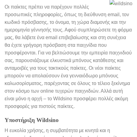
Οι παίκτες πρέπει να παρέχουν πολλές
προσωπικές πληροφορίες, όπως τη διεύθυνση email, τον
κωδικό πρόσβασης, το όνομα, τη χώρα διαμονής και την
ημερομηνία γέννησής τους. Αφού συμπληρώσετε τη φόρμα
μας, θα λάβετε ένα email επιβεβαίωσης και στη συνέχεια
θα έχετε γρήγορη πρόσβαση στα παιχνίδια που
προσφέρονται. Για να βελτιώσουμε την εμπειρία παιχνιδιού
σας, παρουσιάζουμε ελκυστικά μπόνους κατάθεσης και
ανταμοιβές για τους τακτικούς παίκτες. Οι νέοι παίκτες
μπορούν να απολαύσουν ένα γενναιόδωρο μπόνους
καλωσορίσματος, παρέχοντας σε όλους το τέλειο ξεκίνημα
στον κόσμο των online τυχερών παιχνιδιών. Αλλά αυτή
είναι μόνο η αρχή – το Wildsino προσφέρει πολλές ακόμη
προσφορές για πιστούς παίκτες.
Υποστήριξη Wildsino
Η ευκολία χρήσης, η συμβατότητα με κινητά και η