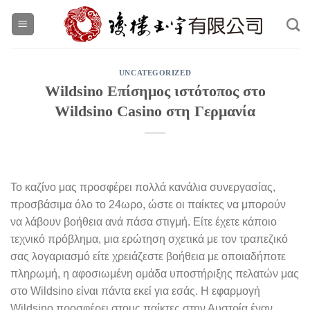
Skip
to
content
UNCATEGORIZED
Wildsino Επίσημος ιστότοπος στο
Wildsino Casino στη Γερμανία
Το καζίνο μας προσφέρει πολλά κανάλια συνεργασίας,
προσβάσιμα όλο το 24ωρο, ώστε οι παίκτες να μπορούν
να λάβουν βοήθεια ανά πάσα στιγμή. Είτε έχετε κάποιο
τεχνικό πρόβλημα, μια ερώτηση σχετικά με τον τραπεζικό
σας λογαριασμό είτε χρειάζεστε βοήθεια με οποιαδήποτε
πληρωμή, η αφοσιωμένη ομάδα υποστήριξης πελατών μας
στο Wildsino είναι πάντα εκεί για εσάς. Η εφαρμογή
Wildsino προσφέρει στους παίκτες στην Αυστρία έναν