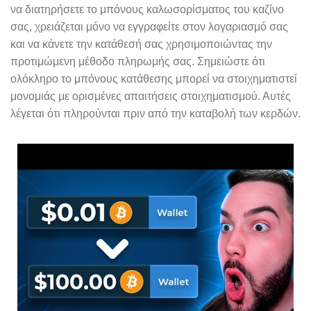
να διατηρήσετε το μπόνους καλωσορίσματος του καζίνο
σας, χρειάζεται μόνο να εγγραφείτε στον λογαριασμό σας
και να κάνετε την κατάθεσή σας χρησιμοποιώντας την
προτιμώμενη μέθοδο πληρωμής σας. Σημειώστε ότι
ολόκληρο το μπόνους κατάθεσης μπορεί να στοιχηματιστεί
μονομιάς με ορισμένες απαιτήσεις στοιχηματισμού. Αυτές
λέγεται ότι πληρούνται πριν από την καταβολή των κερδών.