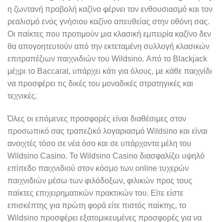
η ζωντανή προβολή καζίνο φέρνει τον ενθουσιασμό και τον
ρεαλισμό ενός γνήσιου καζίνο απευθείας στην οθόνη σας.
Οι παίκτες που προτιμούν μια κλασική εμπειρία καζίνο δεν
θα απογοητευτούν από την εκτεταμένη συλλογή κλασικών
επιτραπέζιων παιχνιδιών του Wildsino. Από το Blackjack
μέχρι το Baccarat, υπάρχει κάτι για όλους, με κάθε παιχνίδι
να προσφέρει τις δικές του μοναδικές στρατηγικές και
τεχνικές.
Όλες οι επόμενες προσφορές είναι διαθέσιμες στον
προσωπικό σας τραπεζικό λογαριασμό Wildsino και είναι
ανοιχτές τόσο σε νέα όσο και σε υπάρχοντα μέλη του
Wildsino Casino. Το Wildsino Casino διασφαλίζει υψηλό
επίπεδο παιχνιδιού στον κόσμο των online τυχερών
παιχνιδιών μέσω των φιλόδοξων, φιλικών προς τους
παίκτες επιχειρηματικών πρακτικών του. Είτε είστε
επισκέπτης για πρώτη φορά είτε πιστός παίκτης, το
Wildsino προσφέρει εξατομικευμένες προσφορές για να