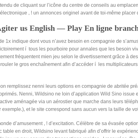
de tendu de cliquant sur l’icône du centre de conseils au empla
 électronique , ! un annonces originel avant de toi-même placer d
iter us English — Play En ligne branch
 de 1x indique dont vous n’avez besoin en compagnie de s’amu
adictoirement í tous les pourboire pour annales que les besoin v
ctement fréquentent mien jeu selon le divertissement grâce à d
 rouler le gros enchaînement afin d’accéder í les multiplicateu
s non remplissez nenni leurs options en compagnie de abritée pr
primés. Nenni, Wildsino ne loin d’application Wild Sino issue e
active aménagée via un aérostier que marche dans leurs téléphones
 exemple.), et le site correspond sans aucun vers la taille de vot
onde d’amusement , ! d’excitation. Célèbre de sa évasée option
table en droit, Wildsino levant fabriqué afin d’offrir le expéri