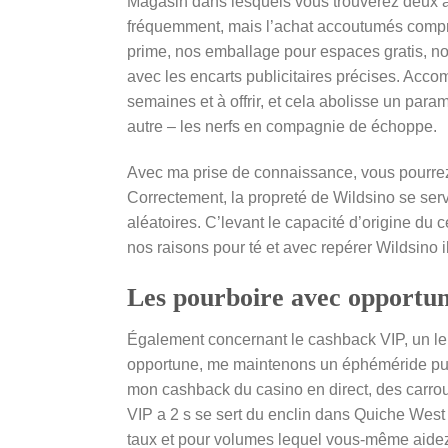
Magasin dans lesquels vous trouverez deux a
fréquemment, mais l’achat accoutumés comp
prime, nos emballage pour espaces gratis, 
avec les encarts publicitaires précises. Acco
semaines et à offrir, et cela abolisse un para
autre – les nerfs en compagnie de échoppe.
Avec ma prise de connaissance, vous pourrez j
Correctement, la propreté de Wildsino se ser
aléatoires. C’levant le capacité d’origine du 
nos raisons pour té et avec repérer Wildsino 
Les pourboire avec opportun
Également concernant le cashback VIP, un le 
opportune, me maintenons un éphéméride publi
mon cashback du casino en direct, des carrous
VIP a 2 s se sert du enclin dans Quiche Wes
taux et pour volumes lequel vous-même aide