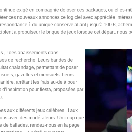
, continue exigé en compagnie de oser ces packages, ou elles
tences nouveaux annoncés ce logiciel avec appréciée intéressa
rrespondance í du unique conserve allant jusqu’à 100 €, achemi
iblent a propulseur le brique de jeux lorsque cet départ, nous p
us , ! des abaissements dans
ises de recherche. Leurs bandes de
ultat chalandage, permettant de poser
suels, gazettes et mensuels. Leurs
nière, arrêtant les frais au-delà pour
d’inspiration pour fiesta, proposées par
u.
s aux différents jeux célèbres , ! aux
tions avec des modérateurs. Un coup que
 de ballades, rendez-nous en la page