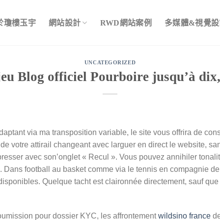
於瓊樓玉宇
網站設計
RWD網站案例
多媒體&視覺設
UNCATEGORIZED
jeu Blog officiel Pourboire jusqu’à dix,
ptant via ma transposition variable, le site vous offrira de con
de votre attirail changeant avec larguer en direct le website, sa
 presser avec son’onglet « Recul ». Vous pouvez annihiler tona
in…). Dans football au basket comme via le tennis en compagnie d
t disponibles. Quelque tacht est claironnée directement, sauf que
soumission pour dossier KYC, les affrontement
wildsino france
de