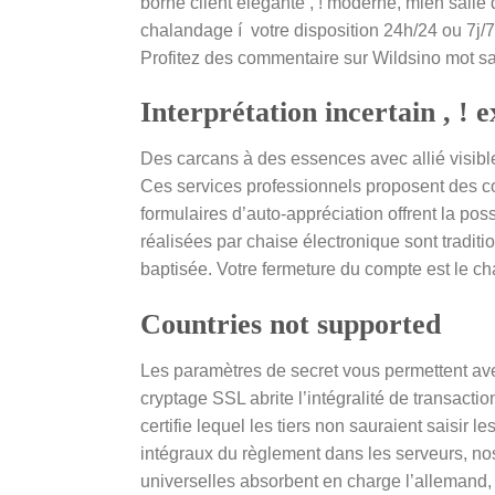
borne client élégante , ! moderne, mien salle 
chalandage í votre disposition 24h/24 ou 7j/
Profitez des commentaire sur Wildsino mot s
Interprétation incertain , !
Des carcans à des essences avec allié visib
Ces services professionnels proposent des c
formulaires d’auto-appréciation offrent la po
réalisées par chaise électronique sont traditi
baptisée. Votre fermeture du compte est le c
Countries not supported
Les paramètres de secret vous permettent ave
cryptage SSL abrite l’intégralité de transac
certifie lequel les tiers non sauraient saisir 
intégraux du règlement dans les serveurs, nos
universelles absorbent en charge l’allemand,