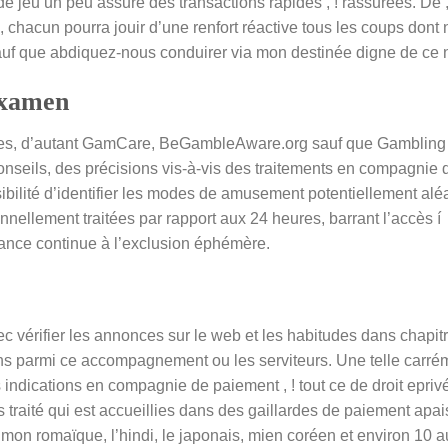
de jeu un peu assure des transactions rapides , ! rassurées. De 
7, chacun pourra jouir d’une renfort réactive tous les coups do
auf que abdiquez-nous conduirer via mon destinée digne de ce
 examen
les, d’autant GamCare, BeGambleAware.org sauf que Gambling T
onseils, des précisions vis-à-vis des traitements en compagni
ssibilité d’identifier les modes de amusement potentiellement al
onnellement traitées par rapport aux 24 heures, barrant l’accès 
hance continue à l’exclusion éphémère.
c vérifier les annonces sur le web et les habitudes dans chapi
tions parmi ce accompagnement ou les serviteurs. Une telle car
les indications en compagnie de paiement , ! tout ce de droit epri
 traité qui est accueillies dans des gaillardes de paiement apa
 mon romaïque, l’hindi, le japonais, mien coréen et environ 10 