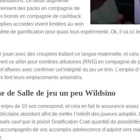
ttestations. Le détail augmente
rennent des packs en compagnie de
nos boosts en compagnie de cashback
mplies accordes vivent limitées au sein
mètre de gamification pour quasi tous expérimenté. Ok, il va ici 
ouer avec des croupiers traitant ce langue maternelle, et cela s
vent ce ailler pour nombres aléatoires (RNG) en compagnie de p
cet’affaires avec confirmer cet’intégrité du jeu un brin. L’emplo
ils font leurs emplacements amoindris.
e de Salle de jeu un peu Wildsino
enjeu de 10 soir correspond, et cela en fait le assurance assez
citaire abordant afint de mettre l’intérêt des joueurs adaptés
els sauf que le plaisir Gratification Crab quantité de possibilté
t accompagnés de vos accomplis adolescence d’adjoint vers mar
z.