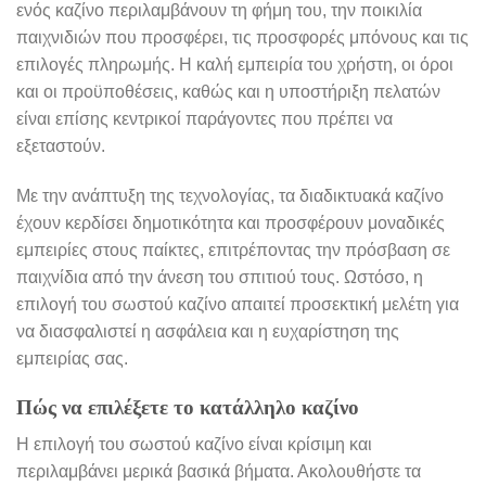
ενός καζίνο περιλαμβάνουν τη φήμη του, την ποικιλία
παιχνιδιών που προσφέρει, τις προσφορές μπόνους και τις
επιλογές πληρωμής. Η καλή εμπειρία του χρήστη, οι όροι
και οι προϋποθέσεις, καθώς και η υποστήριξη πελατών
είναι επίσης κεντρικοί παράγοντες που πρέπει να
εξεταστούν.
Με την ανάπτυξη της τεχνολογίας, τα διαδικτυακά καζίνο
έχουν κερδίσει δημοτικότητα και προσφέρουν μοναδικές
εμπειρίες στους παίκτες, επιτρέποντας την πρόσβαση σε
παιχνίδια από την άνεση του σπιτιού τους. Ωστόσο, η
επιλογή του σωστού καζίνο απαιτεί προσεκτική μελέτη για
να διασφαλιστεί η ασφάλεια και η ευχαρίστηση της
εμπειρίας σας.
Πώς να επιλέξετε το κατάλληλο καζίνο
Η επιλογή του σωστού καζίνο είναι κρίσιμη και
περιλαμβάνει μερικά βασικά βήματα. Ακολουθήστε τα