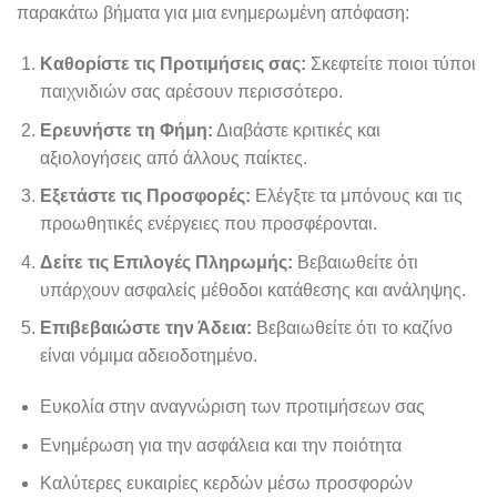
παρακάτω βήματα για μια ενημερωμένη απόφαση:
Καθορίστε τις Προτιμήσεις σας:
Σκεφτείτε ποιοι τύποι
παιχνιδιών σας αρέσουν περισσότερο.
Ερευνήστε τη Φήμη:
Διαβάστε κριτικές και
αξιολογήσεις από άλλους παίκτες.
Εξετάστε τις Προσφορές:
Ελέγξτε τα μπόνους και τις
προωθητικές ενέργειες που προσφέρονται.
Δείτε τις Επιλογές Πληρωμής:
Βεβαιωθείτε ότι
υπάρχουν ασφαλείς μέθοδοι κατάθεσης και ανάληψης.
Επιβεβαιώστε την Άδεια:
Βεβαιωθείτε ότι το καζίνο
είναι νόμιμα αδειοδοτημένο.
Ευκολία στην αναγνώριση των προτιμήσεων σας
Ενημέρωση για την ασφάλεια και την ποιότητα
Καλύτερες ευκαιρίες κερδών μέσω προσφορών