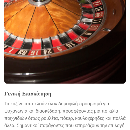
Γενική Επισκόπηση
Τα καζίνο αποτελούν έναν δημοφιλή προορισμό για
ψυχαγωγία και διασκέδαση, προσφέροντας μια ποικιλία
παιχνιδιών όπως ρουλέτα, πόκερ, κουλοχέρηδες και πολλά
άλλα. Σημαντικοί παράγοντες που επηρεάζουν την επιλογή