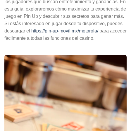
los jugadores que buscan entretenimiento y ganancias. En
esta guía, exploraremos cómo maximizar tu experiencia de
juego en Pin Up y descubrir sus secretos para ganar más.
Si estás interesado en jugar desde tu dispositivo, puedes
descargar el
https://pin-up-movil.mx/motorola/
para acceder
fácilmente a todas las funciones del casino.