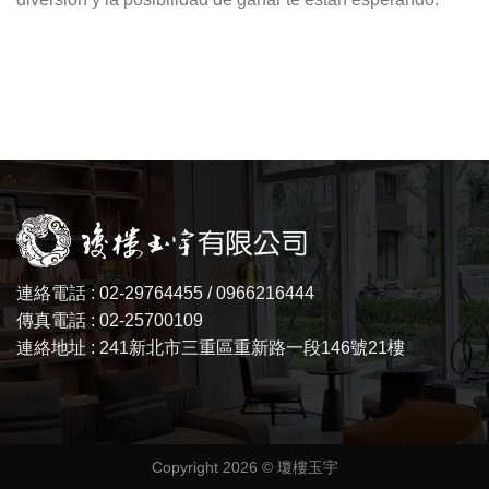
連絡電話 : 02-29764455 / 0966216444
傳真電話 : 02-25700109
連絡地址 : 241新北市三重區重新路一段146號21樓
Copyright 2026 ©
瓊樓玉宇