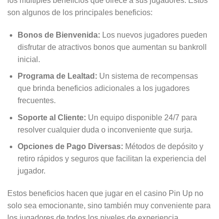
los múltiples beneficios que ofrece a sus jugadores. Estos
son algunos de los principales beneficios:
Bonos de Bienvenida:
Los nuevos jugadores pueden
disfrutar de atractivos bonos que aumentan su bankroll
inicial.
Programa de Lealtad:
Un sistema de recompensas
que brinda beneficios adicionales a los jugadores
frecuentes.
Soporte al Cliente:
Un equipo disponible 24/7 para
resolver cualquier duda o inconveniente que surja.
Opciones de Pago Diversas:
Métodos de depósito y
retiro rápidos y seguros que facilitan la experiencia del
jugador.
Estos beneficios hacen que jugar en el casino Pin Up no
solo sea emocionante, sino también muy conveniente para
los jugadores de todos los niveles de experiencia.