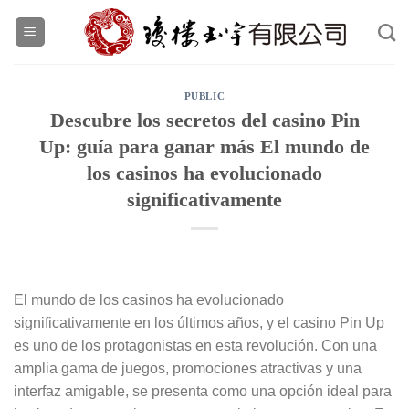
Skip
to
content
PUBLIC
Descubre los secretos del casino Pin
Up: guía para ganar más El mundo de
los casinos ha evolucionado
significativamente
El mundo de los casinos ha evolucionado
significativamente en los últimos años, y el casino Pin Up
es uno de los protagonistas en esta revolución. Con una
amplia gama de juegos, promociones atractivas y una
interfaz amigable, se presenta como una opción ideal para