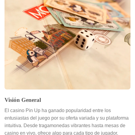
Visión General
El casino Pin Up ha ganado popularidad entre los
entusiastas del juego por su oferta variada y su plataforma
intuitiva. Desde tragamonedas vibrantes hasta mesas de
casino en vivo, ofrece algo para cada tipo de jugador.