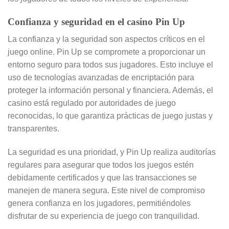
Confianza y seguridad en el casino Pin Up
La confianza y la seguridad son aspectos críticos en el
juego online. Pin Up se compromete a proporcionar un
entorno seguro para todos sus jugadores. Esto incluye el
uso de tecnologías avanzadas de encriptación para
proteger la información personal y financiera. Además, el
casino está regulado por autoridades de juego
reconocidas, lo que garantiza prácticas de juego justas y
transparentes.
La seguridad es una prioridad, y Pin Up realiza auditorías
regulares para asegurar que todos los juegos estén
debidamente certificados y que las transacciones se
manejen de manera segura. Este nivel de compromiso
genera confianza en los jugadores, permitiéndoles
disfrutar de su experiencia de juego con tranquilidad.