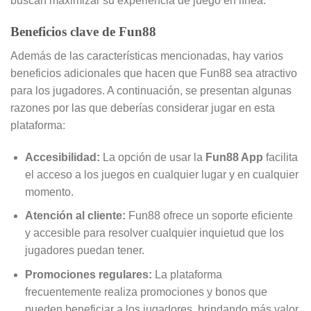
buscan maximizar su experiencia de juego en línea.
Beneficios clave de Fun88
Además de las características mencionadas, hay varios
beneficios adicionales que hacen que Fun88 sea atractivo
para los jugadores. A continuación, se presentan algunas
razones por las que deberías considerar jugar en esta
plataforma:
Accesibilidad:
La opción de usar la
Fun88 App
facilita
el acceso a los juegos en cualquier lugar y en cualquier
momento.
Atención al cliente:
Fun88 ofrece un soporte eficiente
y accesible para resolver cualquier inquietud que los
jugadores puedan tener.
Promociones regulares:
La plataforma
frecuentemente realiza promociones y bonos que
pueden beneficiar a los jugadores, brindando más valor