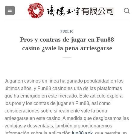
Skip
to
content
PUBLIC
Pros y contras de jugar en Fun88
casino ¿vale la pena arriesgarse
Jugar en casinos en línea ha ganado popularidad en los
últimos años, y Fun88 casino es una de las plataformas
que ha emergido en este mercado. Este artículo explora
los pros y los contras de jugar en Fun88, así como
consideraciones sobre si realmente vale la pena
arriesgarse en este casino. A medida que desglosamos las
ventajas y desventajas, también proporcionaremos
información sobre la aplicación
fun88 apk
, que permite un