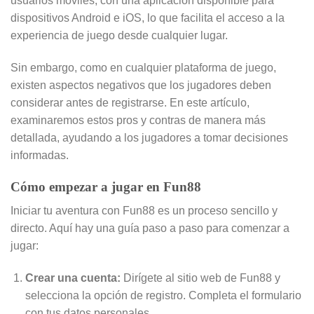
usuarios móviles, con una aplicación disponible para
dispositivos Android e iOS, lo que facilita el acceso a la
experiencia de juego desde cualquier lugar.
Sin embargo, como en cualquier plataforma de juego,
existen aspectos negativos que los jugadores deben
considerar antes de registrarse. En este artículo,
examinaremos estos pros y contras de manera más
detallada, ayudando a los jugadores a tomar decisiones
informadas.
Cómo empezar a jugar en Fun88
Iniciar tu aventura con Fun88 es un proceso sencillo y
directo. Aquí hay una guía paso a paso para comenzar a
jugar:
Crear una cuenta:
Dirígete al sitio web de Fun88 y
selecciona la opción de registro. Completa el formulario
con tus datos personales.