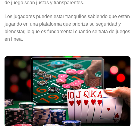
de juego sean justas y transparentes.
Los jugadores pueden estar tranquilos sabiendo que están
jugando en una plataforma que prioriza su seguridad y
bienestar, lo que es fundamental cuando se trata de juegos
en línea.