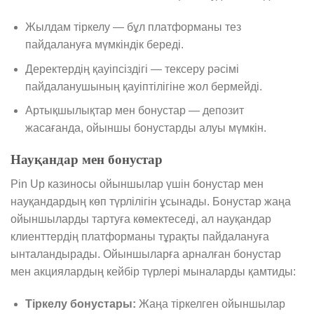
Жылдам тіркелу — бұл платформаны тез
пайдалануға мүмкіндік береді.
Деректердің қауіпсіздігі — тексеру рәсімі
пайдаланушының қауіптілігіне жол бермейді.
Артықшылықтар мен бонустар — депозит
жасағанда, ойыншы бонустарды алуы мүмкін.
Науқандар мен бонустар
Pin Up казиносы ойыншылар үшін бонустар мен
науқандардың көп түрлілігін ұсынады. Бонустар жаңа
ойыншыларды тартуға көмектеседі, ал науқандар
клиенттердің платформаны тұрақты пайдалануға
ынталандырады. Ойыншыларға арналған бонустар
мен акциялардың кейбір түрлері мыналарды қамтиды:
Тіркелу бонустары:
Жаңа тіркелген ойыншылар