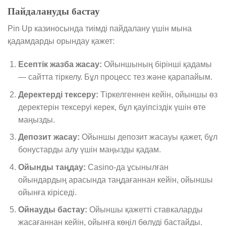
Пайдалануды бастау
Pin Up казиносында тиімді пайдалану үшін мына
қадамдарды орындау қажет:
Есептік жазба жасау:
Ойыншының бірінші қадамы
— сайтта тіркелу. Бұл процесс тез және қарапайым.
Деректерді тексеру:
Тіркелгеннен кейін, ойыншы өз
деректерін тексеруі керек, бұл қауіпсіздік үшін өте
маңызды.
Депозит жасау:
Ойыншы депозит жасауы қажет, бұл
бонустарды алу үшін маңызды қадам.
Ойынды таңдау:
Casino-да ұсынылған
ойындардың арасында таңдағаннан кейін, ойыншы
ойынға кіріседі.
Ойнауды бастау:
Ойыншы қажетті ставкаларды
жасағаннан кейін, ойынға көңіл бөлуді бастайды.