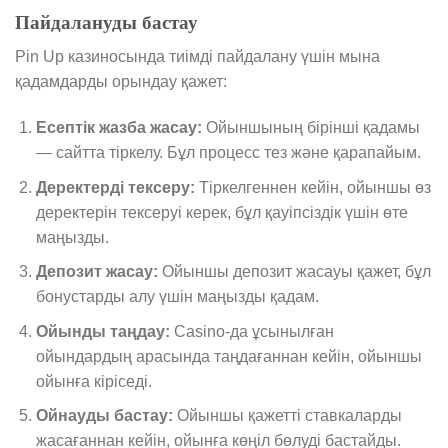
Пайдалануды бастау
Pin Up казиносында тиімді пайдалану үшін мына
қадамдарды орындау қажет:
Есептік жазба жасау:
Ойыншының бірінші қадамы
— сайтта тіркелу. Бұл процесс тез және қарапайым.
Деректерді тексеру:
Тіркелгеннен кейін, ойыншы өз
деректерін тексеруі керек, бұл қауіпсіздік үшін өте
маңызды.
Депозит жасау:
Ойыншы депозит жасауы қажет, бұл
бонустарды алу үшін маңызды қадам.
Ойынды таңдау:
Casino-да ұсынылған
ойындардың арасында таңдағаннан кейін, ойыншы
ойынға кіріседі.
Ойнауды бастау:
Ойыншы қажетті ставкаларды
жасағаннан кейін, ойынға көңіл бөлуді бастайды.