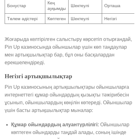
Кең
Бонустар
Шектеулі
Орташа
ауқымды
Төлем әдістері
Көптеген
Шектеулі
Негізгі
Жоғарыда келтірілген салыстыру көрсетіп отырғандай,
Pin Up казиносында ойыншылар үшін көп таңдаулар
мен артықшылықтар бар, бұл оны басқалардан
ерекшелендіреді.
Негізгі артықшылықтар
Pin Up казиносының артықшылықтары ойыншыларға
интернеттегі құмар ойындардың қызықты тәжірибесін
ұсынып, ойыншылардың көңілін көтереді. Ойыншылар
үшін басты артықшылықтар мыналар:
Құмар ойындардың алуантүрлілігі:
Ойыншылар
көптеген ойындарды таңдай алады, соның ішінде