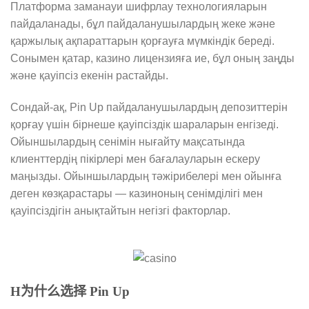
Платформа заманауи шифрлау технологияларын
пайдаланады, бұл пайдаланушылардың жеке және
қаржылық ақпараттарын қорғауға мүмкіндік береді.
Сонымен қатар, казино лицензияға ие, бұл оның заңды
және қауіпсіз екенін растайды.
Сондай-ақ, Pin Up пайдаланушылардың депозиттерін
қорғау үшін бірнеше қауіпсіздік шараларын енгізеді.
Ойыншылардың сенімін нығайту мақсатында
клиенттердің пікірлері мен бағалауларын ескеру
маңызды. Ойыншылардың тәжірибелері мен ойынға
деген көзқарастары — казиноның сенімділігі мен
қауіпсіздігін анықтайтын негізгі факторлар.
Н为什么选择 Pin Up