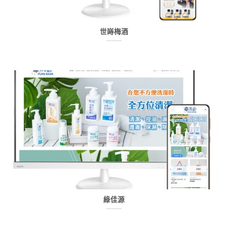
世嵵梅酒
綠佳源