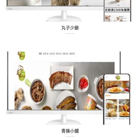
丸子少爺
青操小舖