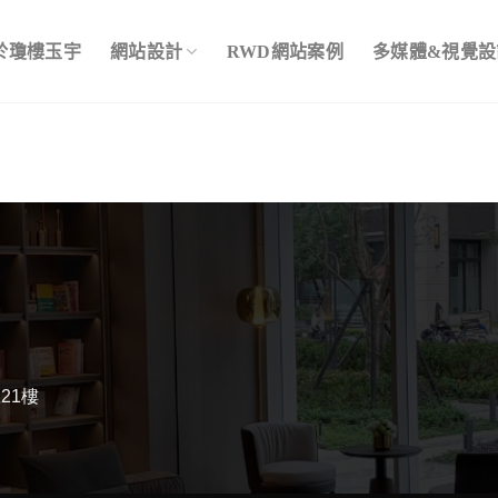
於瓊樓玉宇
網站設計
RWD網站案例
多媒體&視覺設
21樓